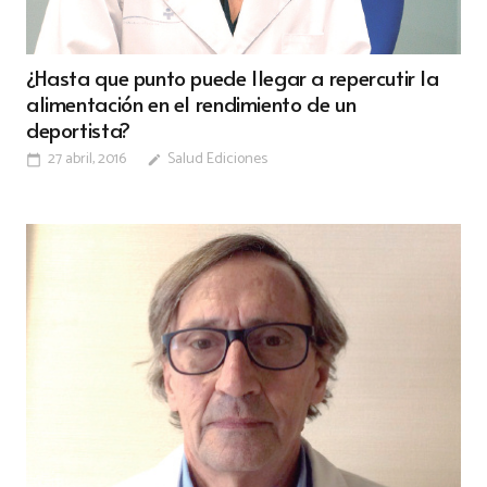
¿Hasta que punto puede llegar a repercutir la
alimentación en el rendimiento de un
deportista?
27 abril, 2016
Salud Ediciones
calendar_today
edit