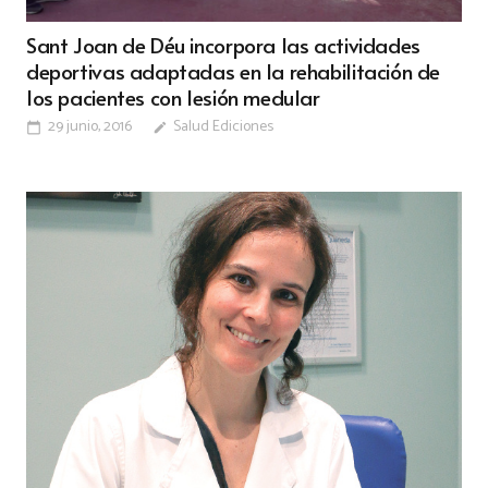
Sant Joan de Déu incorpora las actividades
deportivas adaptadas en la rehabilitación de
los pacientes con lesión medular
29 junio, 2016
Salud Ediciones
calendar_today
edit