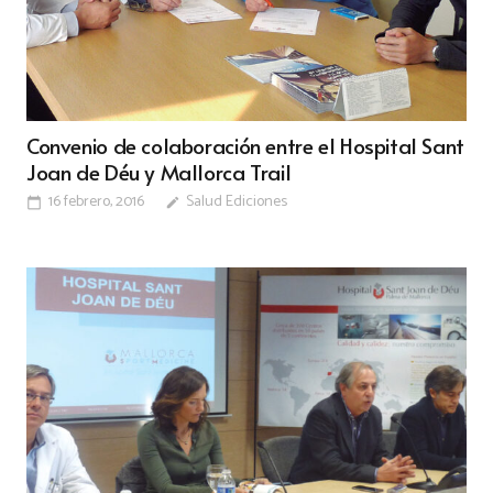
Convenio de colaboración entre el Hospital Sant
Joan de Déu y Mallorca Trail
16 febrero, 2016
Salud Ediciones
calendar_today
edit