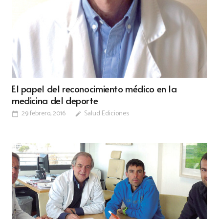
El papel del reconocimiento médico en la
medicina del deporte
29 febrero, 2016
Salud Ediciones
calendar_today
edit