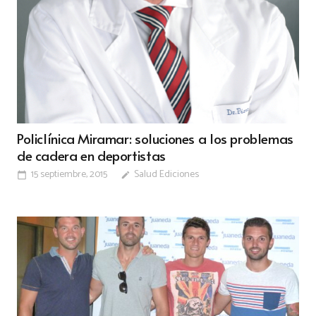
Policlínica Miramar: soluciones a los problemas
de cadera en deportistas
15 septiembre, 2015
Salud Ediciones
calendar_today
edit