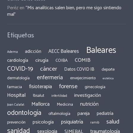
Peréz
en
“Mis analíticas salen bien, pero me sigo sintiendo
mal”
Etiquetas
Baleares
AECC Baleares
adicción
Adema
COMIB
cirugía
cardiología
COIBA
COVID-19
cáncer
Datos COVID IB
deporte
enfermería
dermatología
envejecimiento
estética
forense
fisioterapia
ginecología
farmacia
Hospital
investigación
Ibsalut
infertilidad
Mallorca
nutrición
Medicina
Joan Calafat
odontología
pareja
pediatría
oftalmología
salud
psiquiatría
psicología
prevención
ramib
sanidad
traumatología
sexologia
SIMEBAL