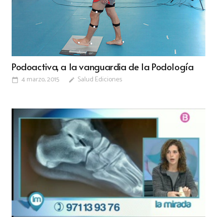
Podoactiva, a la vanguardia de la Podología
4 marzo, 2015
Salud Ediciones
calendar_today
edit