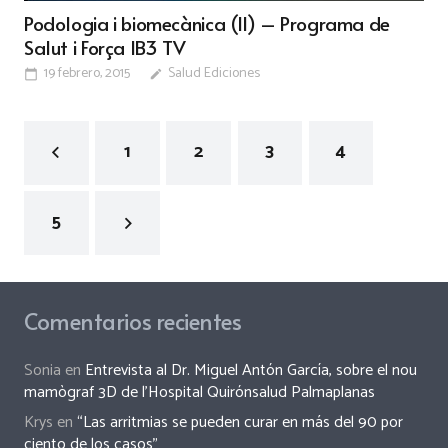
Podologia i biomecànica (II) – Programa de
Salut i Força IB3 TV
19 febrero, 2015
Salud Ediciones
calendar_today
edit
1
2
3
4
5
Comentarios recientes
Sonia
en
Entrevista al Dr. Miguel Antón García, sobre el nou
mamògraf 3D de l’Hospital Quirónsalud Palmaplanas
Krys
en
“Las arritmias se pueden curar en más del 90 por
ciento de los casos”