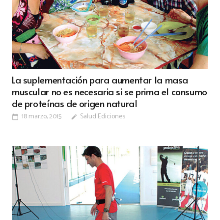
La suplementación para aumentar la masa
muscular no es necesaria si se prima el consumo
de proteínas de origen natural
18 marzo, 2015
Salud Ediciones
calendar_today
edit