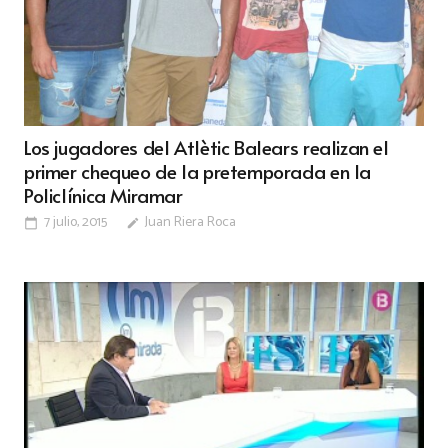
Los jugadores del Atlètic Balears realizan el
primer chequeo de la pretemporada en la
Policlínica Miramar
7 julio, 2015
Juan Riera Roca
calendar_today
edit