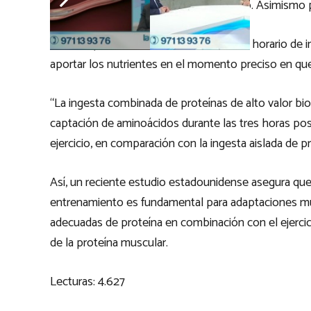
del hígado para metabolizar el nitrógeno. Asimismo 
Por otra parte, es fundamental definir un horario de
aportar los nutrientes en el momento preciso en que
“La ingesta combinada de proteínas de alto valor bi
captación de aminoácidos durante las tres horas post
ejercicio, en comparación con la ingesta aislada de p
Así, un reciente estudio estadounidense asegura que
entrenamiento es fundamental para adaptaciones mu
adecuadas de proteína en combinación con el ejercicio
de la proteína muscular.
Lecturas:
4.627