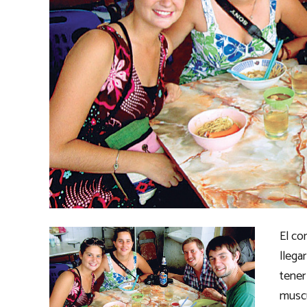
El co
llega
tener
muscu