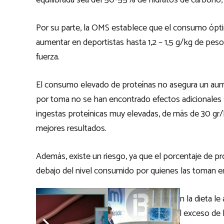
equilibrada sea del 50-55% de hidratos de carbono,
Por su parte, la OMS establece que el consumo ópti
aumentar en deportistas hasta 1,2 – 1,5 g/kg de pe
fuerza.
El consumo elevado de proteínas no asegura un au
por toma no se han encontrado efectos adicionales s
ingestas proteínicas muy elevadas, de más de 30 gr/
mejores resultados.
Además, existe un riesgo, ya que el porcentaje de pr
debajo del nivel consumido por quienes las toman 
Cuando a la proteína que consumimos en la dieta l
superemos los límites recomendados, el exceso de la