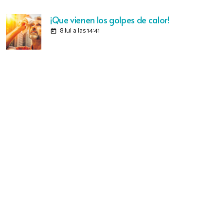
¡Que vienen los golpes de calor!
8 Jul a las 14:41
today