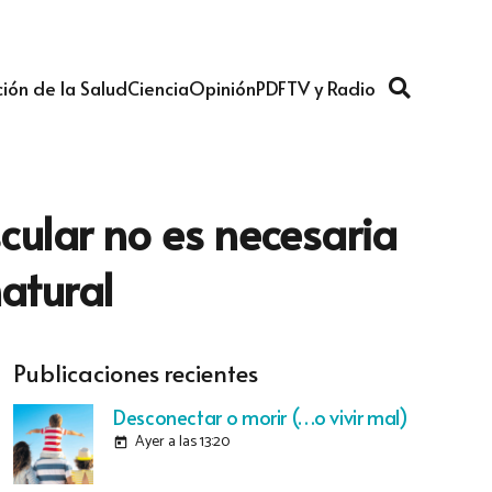
ión de la Salud
Ciencia
Opinión
PDF
TV y Radio
ular no es necesaria
atural
Publicaciones recientes
Desconectar o morir (…o vivir mal)
Ayer a las 13:20
today