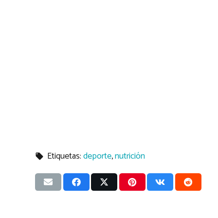
Etiquetas:
deporte
,
nutrición
local_offer