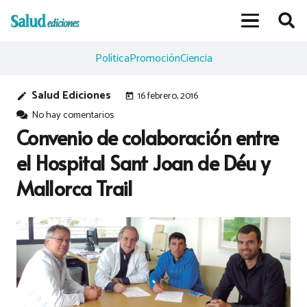
Política
Promoción
Ciencia
Salud Ediciones
16 febrero, 2016
edit
today
No hay comentarios
Convenio de colaboración entre
el Hospital Sant Joan de Déu y
Mallorca Trail