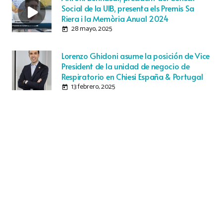
Social de la UIB, presenta els Premis Sa
Riera i la Memòria Anual 2024
28 mayo, 2025
today
Lorenzo Ghidoni asume la posición de Vice
President de la unidad de negocio de
Respiratorio en Chiesi España & Portugal
13 febrero, 2025
today