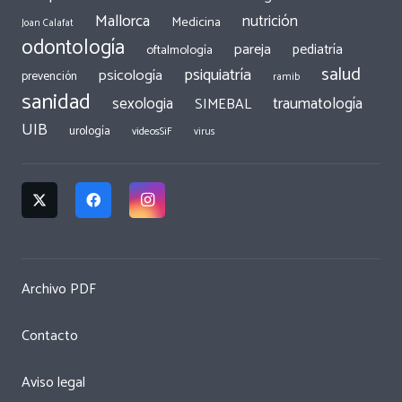
Mallorca
nutrición
Medicina
Joan Calafat
odontología
pareja
pediatría
oftalmología
salud
psiquiatría
psicología
prevención
ramib
sanidad
traumatología
sexologia
SIMEBAL
UIB
urología
videosSiF
virus
Archivo PDF
Contacto
Aviso legal