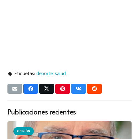
Etiquetas:
deporte
,
salud
local_offer
Publicaciones recientes
OPINIÓN