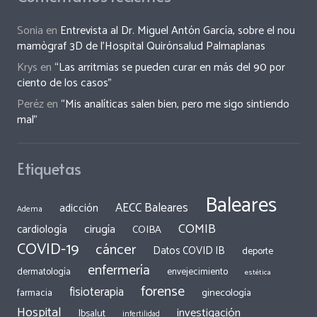
Sonia
en
Entrevista al Dr. Miguel Antón García, sobre el nou
mamògraf 3D de l’Hospital Quirónsalud Palmaplanas
Krys
en
“Las arritmias se pueden curar en más del 90 por
ciento de los casos”
Peréz
en
“Mis analíticas salen bien, pero me sigo sintiendo
mal”
Etiquetas
Baleares
AECC Baleares
adicción
Adema
COMIB
cirugía
cardiología
COIBA
COVID-19
cáncer
Datos COVID IB
deporte
enfermería
dermatología
envejecimiento
estética
forense
fisioterapia
ginecología
farmacia
Hospital
investigación
Ibsalut
infertilidad