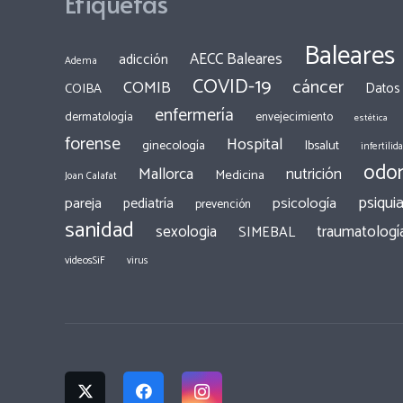
Etiquetas
Baleares
AECC Baleares
adicción
Adema
COVID-19
cáncer
COMIB
COIBA
Datos
enfermería
dermatología
envejecimiento
estética
forense
Hospital
ginecología
Ibsalut
infertilid
odon
Mallorca
nutrición
Medicina
Joan Calafat
psiquia
pareja
psicología
pediatría
prevención
sanidad
traumatologí
sexologia
SIMEBAL
videosSiF
virus