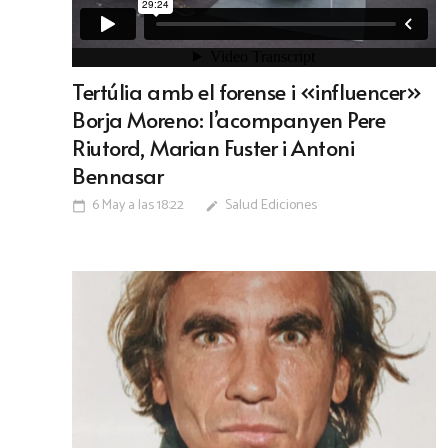
Tertúlia amb el forense i «influencer»
Borja Moreno: l’acompanyen Pere
Riutord, Marian Fuster i Antoni
Bennasar
6 May a las 18:22
Salud Ediciones
calendar_today
edit