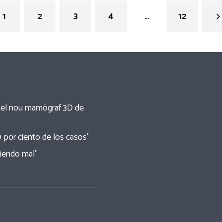
1
2
3
4
…
12
re el nou mamògraf 3D de
0 por ciento de los casos”
tiendo mal”