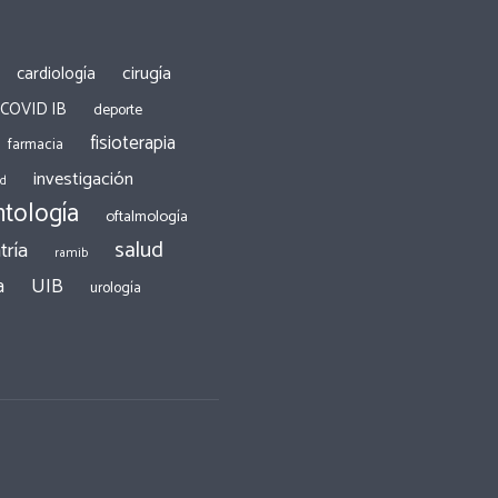
cirugía
cardiología
 COVID IB
deporte
fisioterapia
farmacia
investigación
ad
tología
oftalmología
salud
tría
ramib
a
UIB
urología