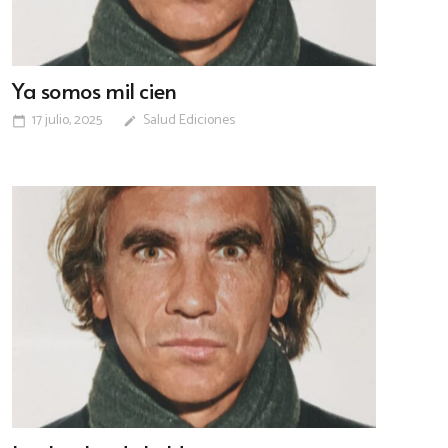
Ya somos mil cien
17 julio, 2025
Salud Ediciones
calendar_today
edit