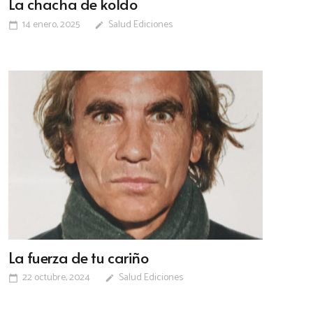
La chacha de koldo
14 enero, 2025
Salud Ediciones
calendar_today
edit
La fuerza de tu cariño
22 octubre, 2024
Salud Ediciones
calendar_today
edit