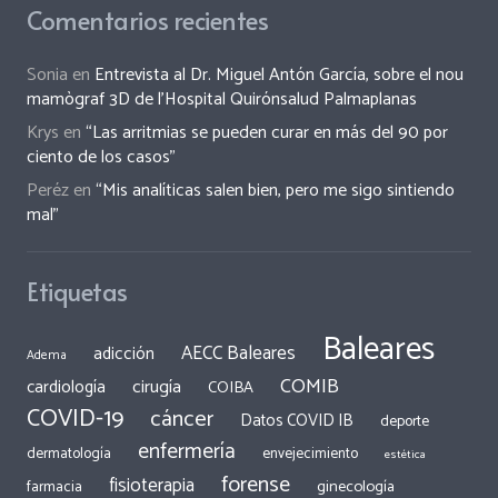
Comentarios recientes
Sonia
en
Entrevista al Dr. Miguel Antón García, sobre el nou
mamògraf 3D de l’Hospital Quirónsalud Palmaplanas
Krys
en
“Las arritmias se pueden curar en más del 90 por
ciento de los casos”
Peréz
en
“Mis analíticas salen bien, pero me sigo sintiendo
mal”
Etiquetas
Baleares
AECC Baleares
adicción
Adema
COMIB
cirugía
cardiología
COIBA
COVID-19
cáncer
Datos COVID IB
deporte
enfermería
dermatología
envejecimiento
estética
forense
fisioterapia
ginecología
farmacia