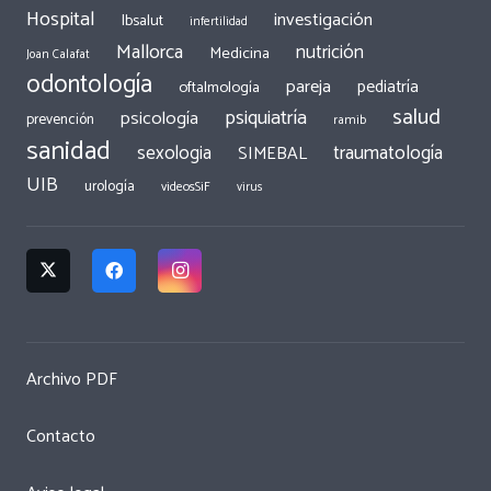
Hospital
investigación
Ibsalut
infertilidad
Mallorca
nutrición
Medicina
Joan Calafat
odontología
pareja
pediatría
oftalmología
salud
psiquiatría
psicología
prevención
ramib
sanidad
traumatología
sexologia
SIMEBAL
UIB
urología
videosSiF
virus
Archivo PDF
Contacto