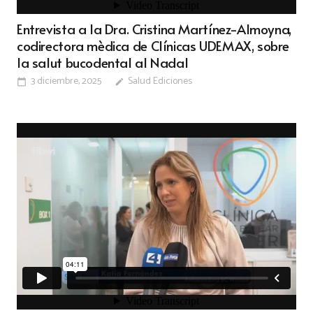
Entrevista a la Dra. Cristina Martínez-Almoyna,
codirectora mèdica de Clínicas UDEMAX, sobre
la salut bucodental al Nadal
3 diciembre, 2025
Salud Ediciones
calendar_today
edit