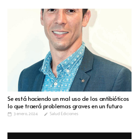
Se está haciendo un mal uso de los antibióticos
lo que traerá problemas graves en un futuro
3 enero, 2024
Salud Ediciones
calendar_today
edit