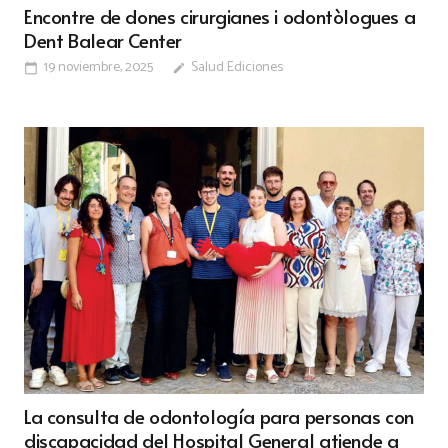
Encontre de dones cirurgianes i odontòlogues a
Dent Balear Center
19 noviembre, 2025
Salud Ediciones
calendar_today
edit
La consulta de odontología para personas con
discapacidad del Hospital General atiende a