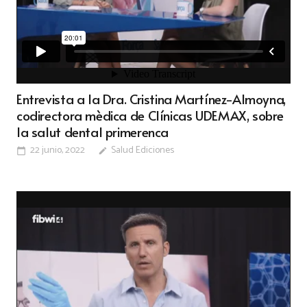
Entrevista a la Dra. Cristina Martínez-Almoyna,
codirectora mèdica de Clínicas UDEMAX, sobre
la salut dental primerenca
22 junio, 2022
Salud Ediciones
calendar_today
edit