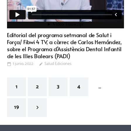
Editorial del programa setmanal de Salut i
Força/ Fibwi 4 TV, a càrrec de Carlos Hernández,
sobre el Programa d’Assistència Dental Infantil
de les Illes Balears (PADI)
1 junio, 2022
Salud Ediciones
calendar_today
edit
1
2
3
4
…
19