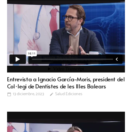
Entrevista a Ignacio García-Moris, president del
Col·legi de Dentistes de les Illes Balears
13 diciembre, 2023
Salud Ediciones
calendar_today
edit