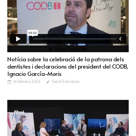
Notícia sobre la celebració de la patrona dels
dentistes i declaracions del president del CODB,
Ignacio García-Moris
15 febrero, 2023
Salud Ediciones
calendar_today
edit