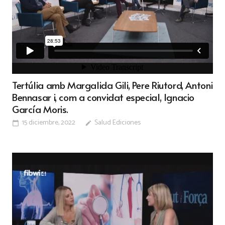
Tertúlia amb Margalida Gili, Pere Riutord, Antoni
Bennasar i, com a convidat especial, Ignacio
García Moris.
15 diciembre, 2022
Salud Ediciones
calendar_today
edit