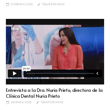
12 febrero, 2025
Salud Ediciones
calendar_today
edit
Entrevista a la Dra. Nuria Prieto, directora de la
Clínica Dental Nuria Prieto
29 enero, 2025
Salud Ediciones
calendar_today
edit