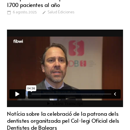
1.700 pacientes al año
6 agosto, 2025
Salud Ediciones
calendar_today
edit
Notícia sobre la celebració de la patrona dels
dentistes organitzada pel Col·legi Oficial dels
Dentistes de Balears