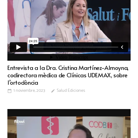
Entrevista a la Dra. Cristina Martínez-Almoyna,
codirectora mèdica de Clínicas UDEMAX, sobre
l’ortodòncia
1 noviembre, 2023
Salud Ediciones
calendar_today
edit