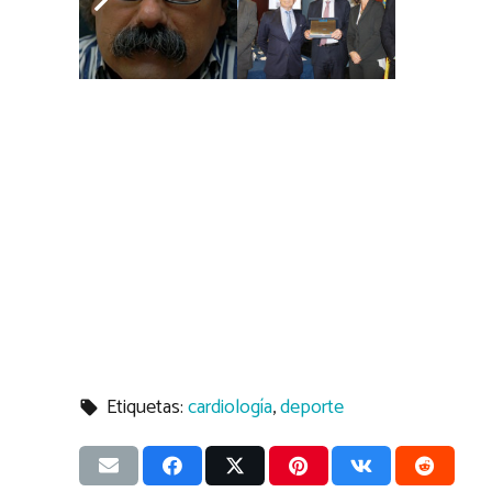
Lecturas:
3.619
Etiquetas:
cardiología
,
deporte
local_offer