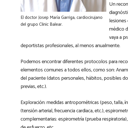
Un recon
diagnósti
El doctor Josep María Garriga, cardiocirujano
lesiones 
del grupo Clinic Balear.
médico d
vaya a pr
deportistas profesionales, al menos anualmente.
Podemos encontrar diferentes protocolos para reco
elementos comunes a todos ellos, como son: Anamnesis
del paciente (datos personales, hábitos, posibles d
previas, etc.).
Exploración: medidas antropométricas (peso, talla, í
(tensión arterial, frecuencia cardiaca, etc.), espirome
complementarias: espirometría (prueba respiratoria), 
de esfuerzo, etc.