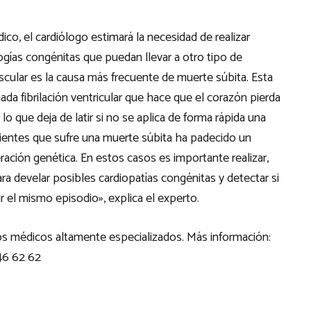
co, el cardiólogo estimará la necesidad de realizar
ogías congénitas que puedan llevar a otro tipo de
ascular es la causa más frecuente de muerte súbita. Esta
ada fibrilación ventricular que hace que el corazón pierda
o que deja de latir si no se aplica de forma rápida una
acientes que sufre una muerte súbita ha padecido un
ación genética. En estos casos es importante realizar,
 develar posibles cardiopatías congénitas y detectar si
r el mismo episodio», explica el experto.
os médicos altamente especializados. Más información:
 46 62 62