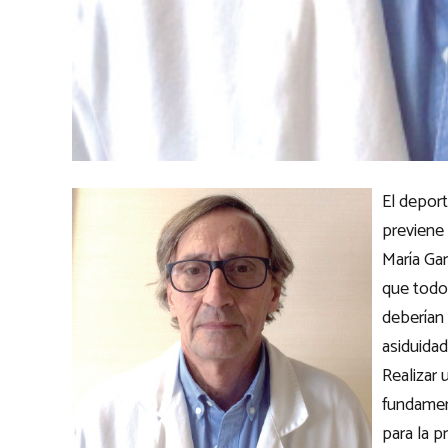
El deport
previene
María Gar
que todos
deberían
asiduidad
Realizar
fundamen
para la p