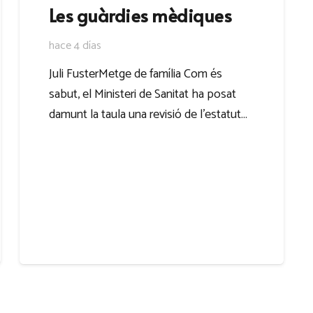
Les guàrdies mèdiques
hace 4 días
Juli FusterMetge de família Com és
sabut, el Ministeri de Sanitat ha posat
damunt la taula una revisió de l’estatut…