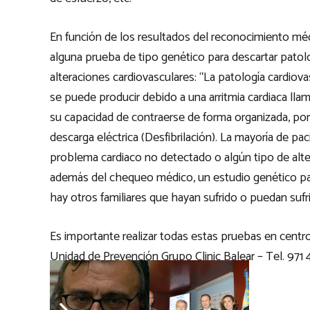
En función de los resultados del reconocimiento médi
alguna prueba de tipo genético para descartar patol
alteraciones cardiovasculares: “La patología cardiov
se puede producir debido a una arritmia cardiaca llam
su capacidad de contraerse de forma organizada, por l
descarga eléctrica (Desfibrilación). La mayoría de p
problema cardiaco no detectado o algún tipo de alter
además del chequeo médico, un estudio genético para
hay otros familiares que hayan sufrido o puedan sufri
Es importante realizar todas estas pruebas en centr
Unidad de Prevención Grupo Clinic Balear – Tel. 971
Hospital Clinic Balear
– Tel.971 44 30 30