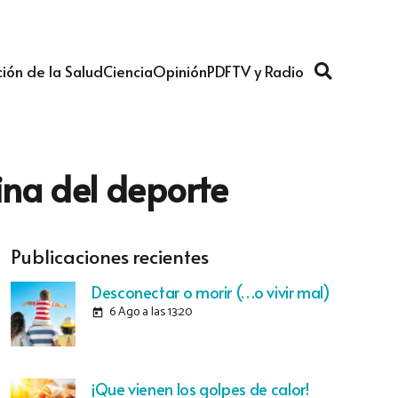
ión de la Salud
Ciencia
Opinión
PDF
TV y Radio
ina del deporte
Publicaciones recientes
Desconectar o morir (…o vivir mal)
6 Ago a las 13:20
today
¡Que vienen los golpes de calor!