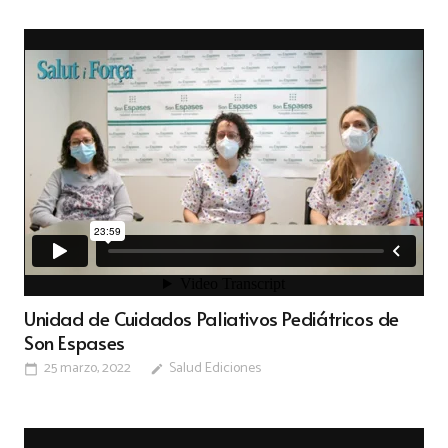
Unidad de Cuidados Paliativos Pediátricos de
Son Espases
25 marzo, 2022
Salud Ediciones
calendar_today
edit