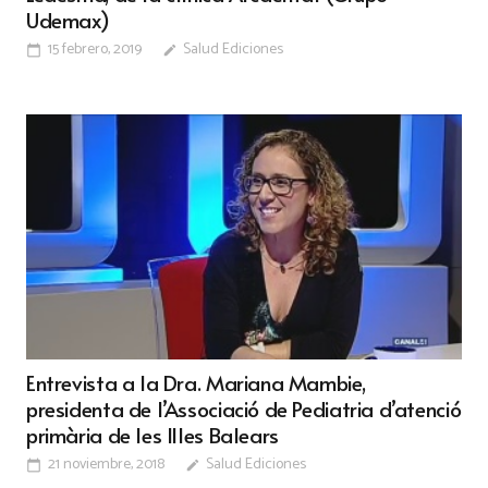
Udemax)
15 febrero, 2019
Salud Ediciones
calendar_today
edit
Entrevista a la Dra. Mariana Mambie,
presidenta de l’Associació de Pediatria d’atenció
primària de les Illes Balears
21 noviembre, 2018
Salud Ediciones
calendar_today
edit