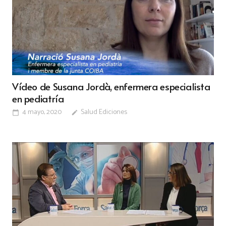
Vídeo de Susana Jordà, enfermera especialista
en pediatría
4 mayo, 2020
Salud Ediciones
calendar_today
edit