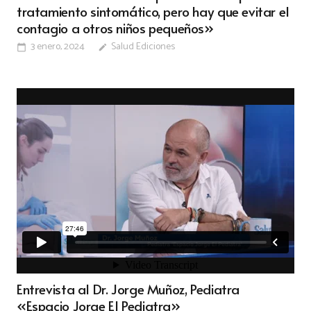
tratamiento sintomático, pero hay que evitar el
contagio a otros niños pequeños»
3 enero, 2024
Salud Ediciones
calendar_today
edit
Entrevista al Dr. Jorge Muñoz, Pediatra
«Espacio Jorge El Pediatra»