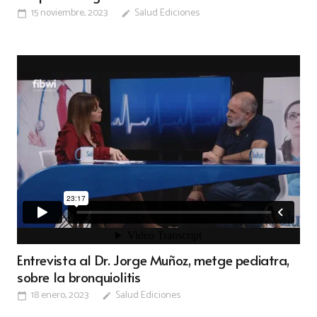
15 noviembre, 2023
Salud Ediciones
calendar_today
edit
Entrevista al Dr. Jorge Muñoz, metge pediatra,
sobre la bronquiolitis
18 enero, 2023
Salud Ediciones
calendar_today
edit