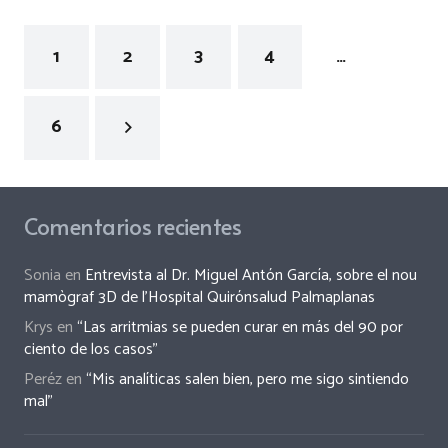
1
2
3
4
…
6
Comentarios recientes
Sonia
en
Entrevista al Dr. Miguel Antón García, sobre el nou
mamògraf 3D de l’Hospital Quirónsalud Palmaplanas
Krys
en
“Las arritmias se pueden curar en más del 90 por
ciento de los casos”
Peréz
en
“Mis analíticas salen bien, pero me sigo sintiendo
mal”