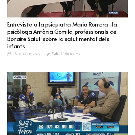
Entrevista a la psiquiatra Maria Romera i la
psicòloga Antònia Gomila, professionals de
Bonaire Salut, sobre la salut mental dels
infants
16 octubre, 2019
Salud Ediciones
calendar_today
edit