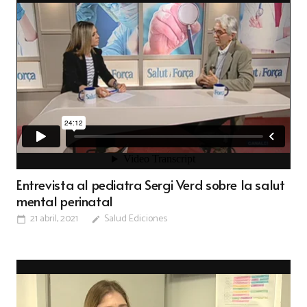
Entrevista al pediatra Sergi Verd sobre la salut
mental perinatal
21 abril, 2021
Salud Ediciones
calendar_today
edit