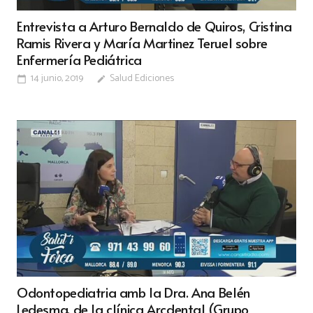
Entrevista a Arturo Bernaldo de Quiros, Cristina
Ramis Rivera y María Martinez Teruel sobre
Enfermería Pediátrica
14 junio, 2019
Salud Ediciones
calendar_today
edit
Odontopediatria amb la Dra. Ana Belén
Ledesma, de la clínica Arcdental (Grupo