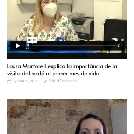
Laura Martorell explica la importància de la
visita del nadó al primer mes de vida
19 marzo, 2021
Salud Ediciones
calendar_today
edit