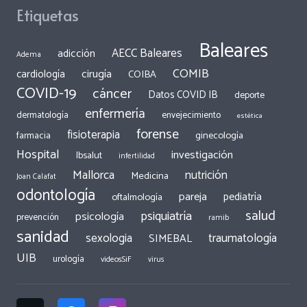
Etiquetas
Baleares
AECC Baleares
adicción
Adema
COMIB
cirugía
cardiología
COIBA
COVID-19
cáncer
Datos COVID IB
deporte
enfermería
dermatología
envejecimiento
estética
forense
fisioterapia
ginecología
farmacia
Hospital
investigación
Ibsalut
infertilidad
Mallorca
nutrición
Medicina
Joan Calafat
odontología
pareja
pediatría
oftalmología
salud
psiquiatría
psicología
prevención
ramib
sanidad
traumatología
sexologia
SIMEBAL
UIB
urología
videosSiF
virus