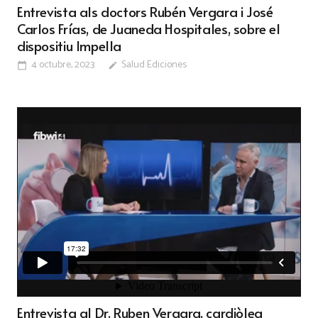
Entrevista als doctors Rubén Vergara i José
Carlos Frías, de Juaneda Hospitales, sobre el
dispositiu Impella
4 octubre, 2023
Salud Ediciones
calendar_today
edit
Entrevista al Dr. Ruben Vergara, cardiòleg