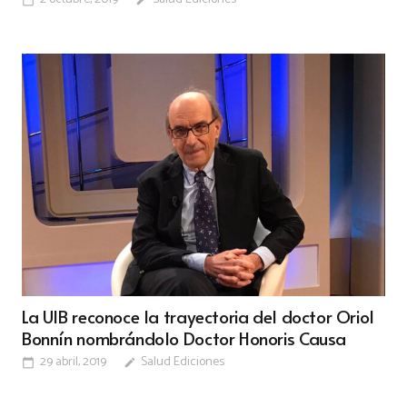
calendar_today
edit
La UIB reconoce la trayectoria del doctor Oriol
Bonnín nombrándolo Doctor Honoris Causa
29 abril, 2019
Salud Ediciones
calendar_today
edit