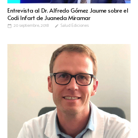
Entrevista al Dr. Alfredo Gómez Jaume sobre el
Codi Infart de Juaneda Miramar
20 septiembre, 2018
Salud Ediciones
calendar_today
edit