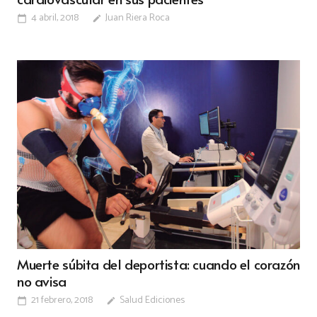
4 abril, 2018
Juan Riera Roca
calendar_today
edit
Muerte súbita del deportista: cuando el corazón
no avisa
21 febrero, 2018
Salud Ediciones
calendar_today
edit