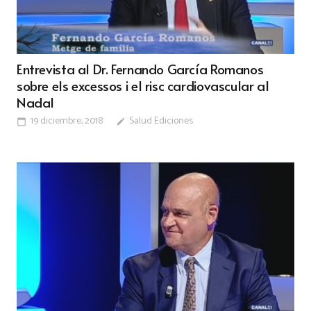
Entrevista al Dr. Fernando García Romanos
sobre els excessos i el risc cardiovascular al
Nadal
19 diciembre, 2018
Salud Ediciones
calendar_today
edit