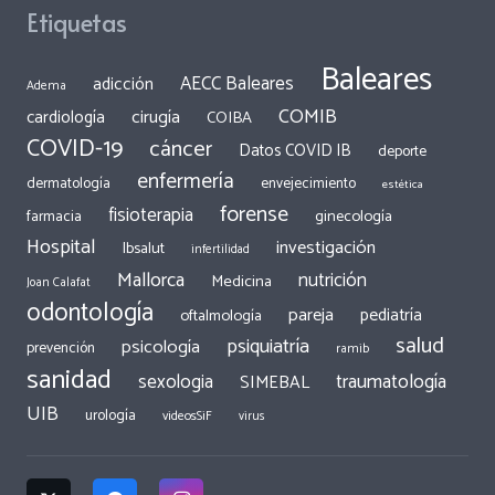
Etiquetas
Baleares
AECC Baleares
adicción
Adema
COMIB
cirugía
cardiología
COIBA
COVID-19
cáncer
Datos COVID IB
deporte
enfermería
dermatología
envejecimiento
estética
forense
fisioterapia
ginecología
farmacia
Hospital
investigación
Ibsalut
infertilidad
Mallorca
nutrición
Medicina
Joan Calafat
odontología
pareja
pediatría
oftalmología
salud
psiquiatría
psicología
prevención
ramib
sanidad
traumatología
sexologia
SIMEBAL
UIB
urología
videosSiF
virus