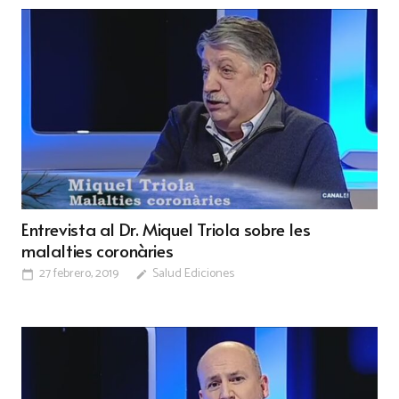
Entrevista al Dr. Miquel Triola sobre les
malalties coronàries
27 febrero, 2019
Salud Ediciones
calendar_today
edit