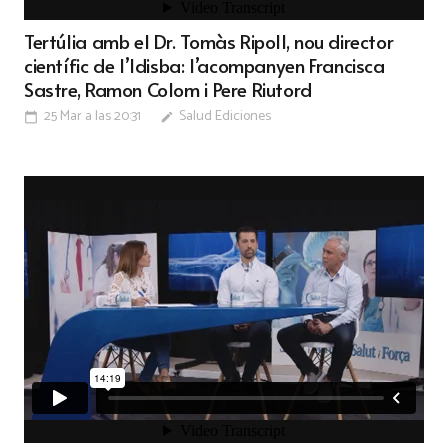
Tertúlia amb el Dr. Tomàs Ripoll, nou director
científic de l’Idisba: l’acompanyen Francisca
Sastre, Ramon Colom i Pere Riutord
25 Mar a las 20:31
Salud Ediciones
calendar_today
edit