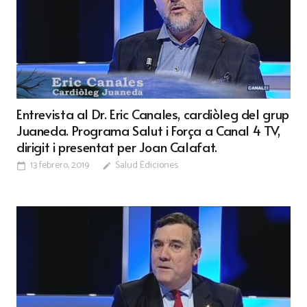
Entrevista al Dr. Eric Canales, cardiòleg del grup
Juaneda. Programa Salut i Força a Canal 4 TV,
dirigit i presentat per Joan Calafat.
13 febrero, 2019
Salud Ediciones
calendar_today
edit