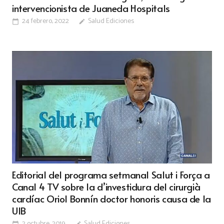
intervencionista de Juaneda Hospitals
24 febrero, 2022
Salud Ediciones
calendar_today
edit
Editorial del programa setmanal Salut i Força a
Canal 4 TV sobre la d’investidura del cirurgià
cardíac Oriol Bonnín doctor honoris causa de la
UIB
2 octubre, 2019
Salud Ediciones