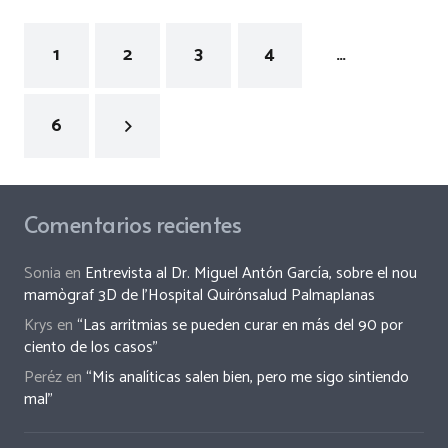
1
2
3
4
…
6
Comentarios recientes
Sonia
en
Entrevista al Dr. Miguel Antón García, sobre el nou
mamògraf 3D de l’Hospital Quirónsalud Palmaplanas
Krys
en
“Las arritmias se pueden curar en más del 90 por
ciento de los casos”
Peréz
en
“Mis analíticas salen bien, pero me sigo sintiendo
mal”