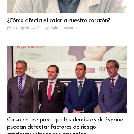
¿Cómo afecta el calor a nuestro corazón?
24 agosto, 2018
Salud Ediciones
calendar_today
edit
Curso on line para que los dentistas de España
puedan detectar factores de riesgo
cardiovascular en sus pacientes