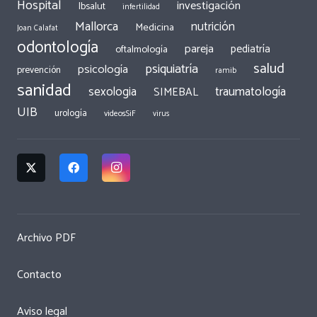
Hospital
investigación
Ibsalut
infertilidad
Mallorca
nutrición
Medicina
Joan Calafat
odontología
pareja
pediatría
oftalmología
salud
psiquiatría
psicología
prevención
ramib
sanidad
traumatología
sexologia
SIMEBAL
UIB
urología
videosSiF
virus
Archivo PDF
Contacto
Aviso legal