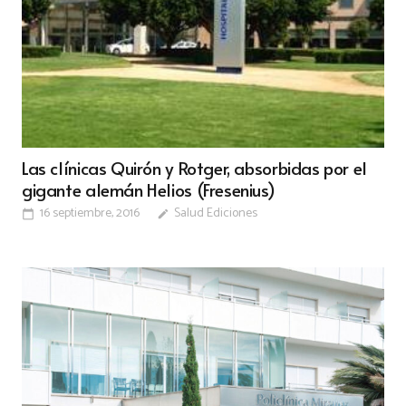
Las clínicas Quirón y Rotger, absorbidas por el
gigante alemán Helios (Fresenius)
16 septiembre, 2016
Salud Ediciones
calendar_today
edit