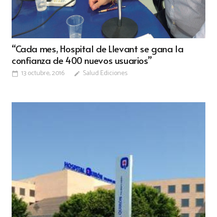
“Cada mes, Hospital de Llevant se gana la
confianza de 400 nuevos usuarios”
13 octubre, 2016
Salud Ediciones
calendar_today
edit