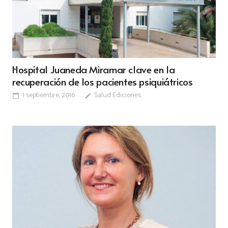
Hospital Juaneda Miramar clave en la
recuperación de los pacientes psiquiátricos
1 septiembre, 2016
Salud Ediciones
calendar_today
edit