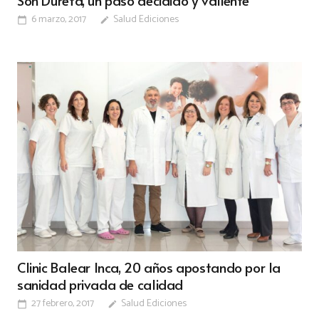
6 marzo, 2017
Salud Ediciones
calendar_today
edit
Clinic Balear Inca, 20 años apostando por la
sanidad privada de calidad
27 febrero, 2017
Salud Ediciones
calendar_today
edit