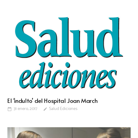
El ‘indulto’ del Hospital Joan March
31 enero, 2017
Salud Ediciones
calendar_today
edit