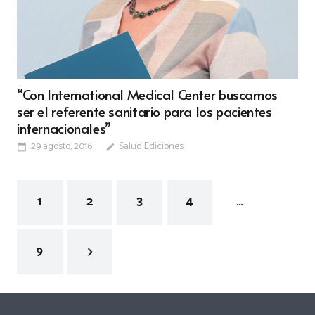
“Con International Medical Center buscamos
ser el referente sanitario para los pacientes
internacionales”
29 agosto, 2016
Salud Ediciones
calendar_today
edit
1
2
3
4
…
9