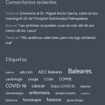
Comentarios recientes
Sonia
en
Entrevista al Dr. Miguel Antón García, sobre el nou
mamògraf 3D de l’Hospital Quirónsalud Palmaplanas
Krys
en
“Las arritmias se pueden curar en más del 90 por
ciento de los casos”
Peréz
en
“Mis analíticas salen bien, pero me sigo sintiendo
mal”
Etiquetas
Baleares
AECC Baleares
adicción
Adema
COMIB
cirugía
cardiología
COIBA
COVID-19
cáncer
Datos COVID IB
deporte
enfermería
dermatología
envejecimiento
estética
forense
fisioterapia
ginecología
farmacia