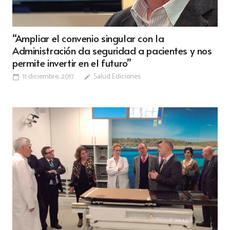
“Ampliar el convenio singular con la
Administración da seguridad a pacientes y nos
permite invertir en el futuro”
11 diciembre, 2017
Salud Ediciones
calendar_today
edit