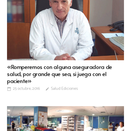
«Romperemos con alguna aseguradora de
salud, por grande que sea, si juega con el
paciente»
25 octubre, 2016
Salud Ediciones
calendar_today
edit