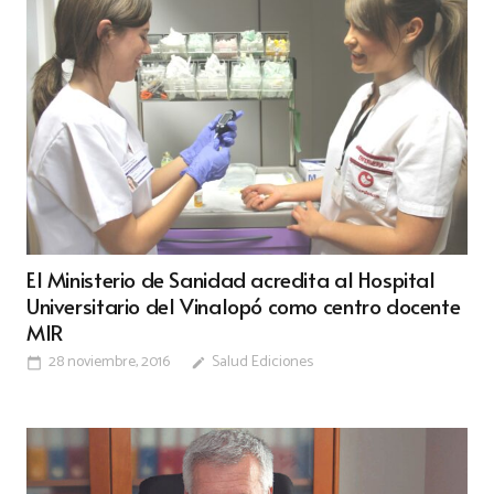
El Ministerio de Sanidad acredita al Hospital
Universitario del Vinalopó como centro docente
MIR
28 noviembre, 2016
Salud Ediciones
calendar_today
edit