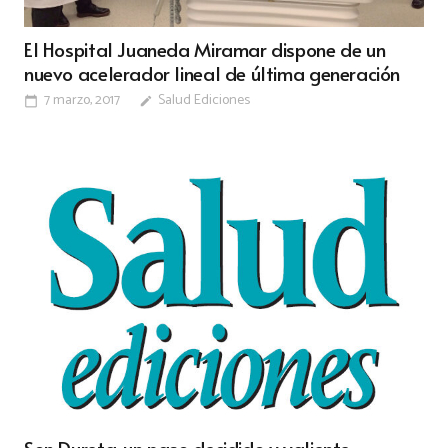
El Hospital Juaneda Miramar dispone de un
nuevo acelerador lineal de última generación
7 marzo, 2017
Salud Ediciones
calendar_today
edit
Son Dureta, un paso decidido y valiente