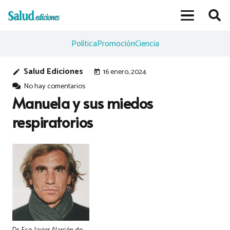
Política
Promoción
Ciencia
Salud Ediciones
16 enero, 2024
edit
today
No hay comentarios
Manuela y sus miedos
respiratorios