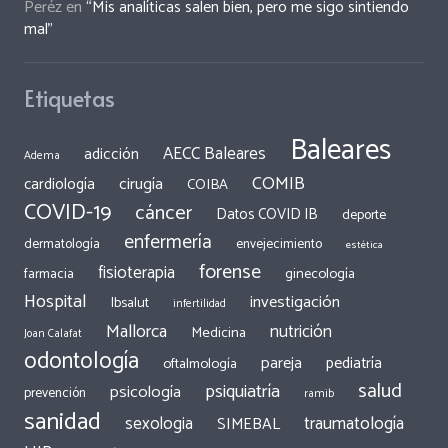
Peréz
en
“Mis analíticas salen bien, pero me sigo sintiendo
mal”
Etiquetas
Baleares
AECC Baleares
adicción
Adema
COMIB
cirugía
cardiología
COIBA
COVID-19
cáncer
Datos COVID IB
deporte
enfermería
dermatología
envejecimiento
estética
forense
fisioterapia
ginecología
farmacia
Hospital
investigación
Ibsalut
infertilidad
Mallorca
nutrición
Medicina
Joan Calafat
odontología
pareja
pediatría
oftalmología
salud
psiquiatría
psicología
prevención
ramib
sanidad
traumatología
sexologia
SIMEBAL