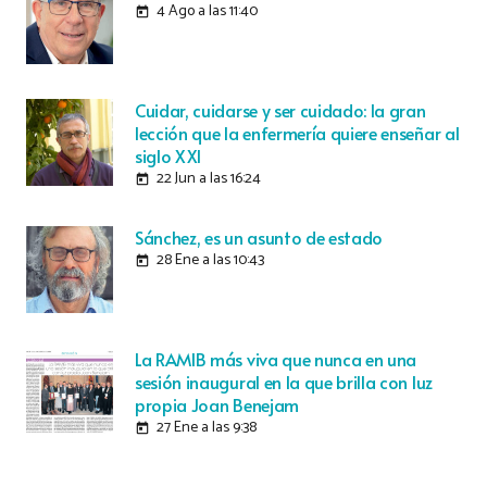
4 Ago a las 11:40
today
Cuidar, cuidarse y ser cuidado: la gran
lección que la enfermería quiere enseñar al
siglo XXI
22 Jun a las 16:24
today
Sánchez, es un asunto de estado
28 Ene a las 10:43
today
La RAMIB más viva que nunca en una
sesión inaugural en la que brilla con luz
propia Joan Benejam
27 Ene a las 9:38
today