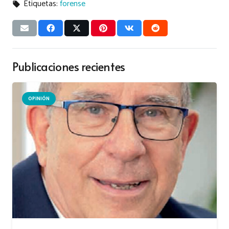
Etiquetas:
forense
local_offer
Publicaciones recientes
OPINIÓN