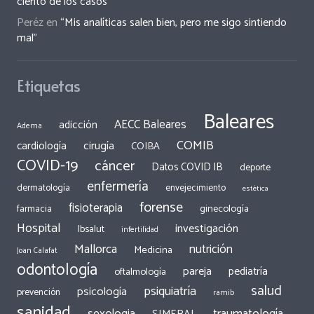
ciento de los casos”
Peréz
en
“Mis analíticas salen bien, pero me sigo sintiendo
mal”
Etiquetas
Baleares
AECC Baleares
adicción
Adema
COMIB
cirugía
cardiología
COIBA
COVID-19
cáncer
Datos COVID IB
deporte
enfermería
dermatología
envejecimiento
estética
forense
fisioterapia
ginecología
farmacia
Hospital
investigación
Ibsalut
infertilidad
Mallorca
nutrición
Medicina
Joan Calafat
odontología
pareja
pediatría
oftalmología
salud
psiquiatría
psicología
prevención
ramib
sanidad