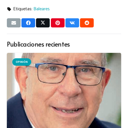
Etiquetas:
Baleares
local_offer
Publicaciones recientes
OPINIÓN