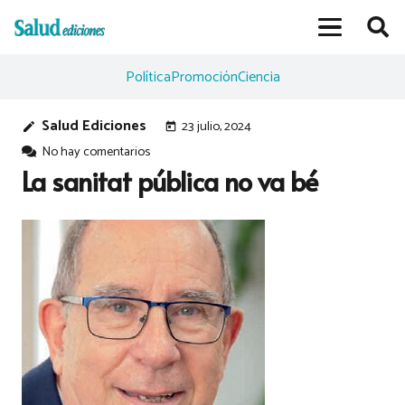
Política
Promoción
Ciencia
Salud Ediciones
23 julio, 2024
edit
today
No hay comentarios
La sanitat pública no va bé