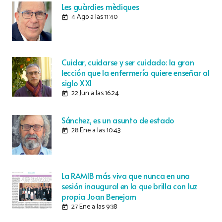
Les guàrdies mèdiques
4 Ago a las 11:40
today
Cuidar, cuidarse y ser cuidado: la gran
lección que la enfermería quiere enseñar al
siglo XXI
22 Jun a las 16:24
today
Sánchez, es un asunto de estado
28 Ene a las 10:43
today
La RAMIB más viva que nunca en una
sesión inaugural en la que brilla con luz
propia Joan Benejam
27 Ene a las 9:38
today