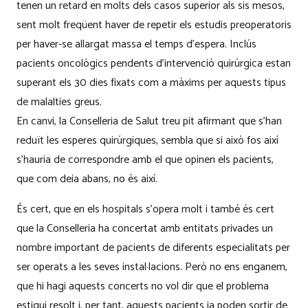
tenen un retard en molts dels casos superior als sis mesos,
sent molt freqüent haver de repetir els estudis preoperatoris
per haver-se allargat massa el temps d’espera. Inclús
pacients oncològics pendents d’intervenció quirúrgica estan
superant els 30 dies fixats com a màxims per aquests tipus
de malalties greus.
En canvi, la Conselleria de Salut treu pit afirmant que s’han
reduït les esperes quirúrgiques, sembla que si això fos així
s’hauria de correspondre amb el que opinen els pacients,
que com deia abans, no és així.
És cert, que en els hospitals s’opera molt i també és cert
que la Conselleria ha concertat amb entitats privades un
nombre important de pacients de diferents especialitats per
ser operats a les seves instal·lacions. Però no ens enganem,
que hi hagi aquests concerts no vol dir que el problema
estigui resolt i, per tant, aquests pacients ja poden sortir de