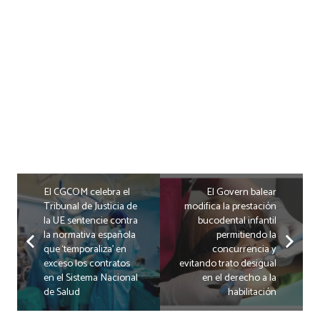
El CGCOM celebra el
El Govern balear
Tribunal de Justicia de
modifica la prestación
la UE sentencie contra
bucodental infantil
la normativa española
permitiendo la
que ‘temporaliza’ en
concurrencia y
exceso los contratos
evitando trato desigual
en el Sistema Nacional
en el derecho a la
de Salud
habilitación