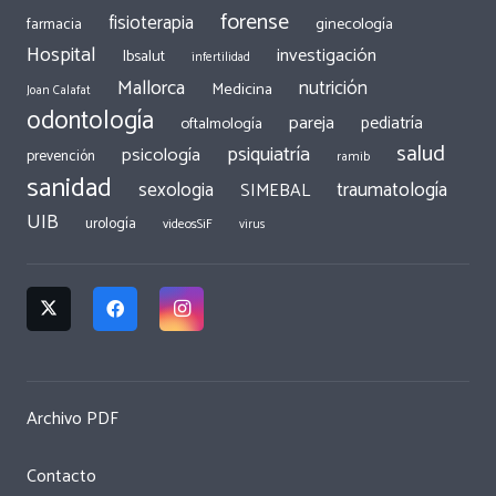
forense
fisioterapia
ginecología
farmacia
Hospital
investigación
Ibsalut
infertilidad
Mallorca
nutrición
Medicina
Joan Calafat
odontología
pareja
pediatría
oftalmología
salud
psiquiatría
psicología
prevención
ramib
sanidad
traumatología
sexologia
SIMEBAL
UIB
urología
videosSiF
virus
Archivo PDF
Contacto