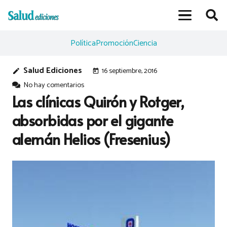
Política
Promoción
Ciencia
Salud Ediciones
16 septiembre, 2016
edit
today
No hay comentarios
Las clínicas Quirón y Rotger,
absorbidas por el gigante
alemán Helios (Fresenius)