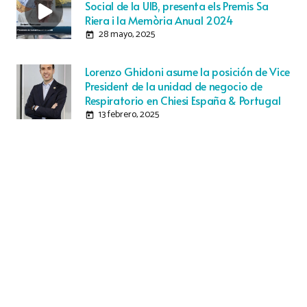
Social de la UIB, presenta els Premis Sa
Riera i la Memòria Anual 2024
28 mayo, 2025
today
Lorenzo Ghidoni asume la posición de Vice
President de la unidad de negocio de
Respiratorio en Chiesi España & Portugal
13 febrero, 2025
today