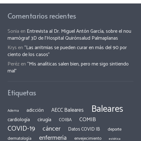
Comentarios recientes
Sonia
en
Entrevista al Dr. Miguel Antón García, sobre el nou
mamògraf 3D de l’Hospital Quirónsalud Palmaplanas
Krys
en
“Las arritmias se pueden curar en más del 90 por
ciento de los casos”
Peréz
en
“Mis analíticas salen bien, pero me sigo sintiendo
mal”
Etiquetas
Baleares
AECC Baleares
adicción
Adema
COMIB
cirugía
cardiología
COIBA
COVID-19
cáncer
Datos COVID IB
deporte
enfermería
dermatología
envejecimiento
estética