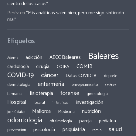
ciento de los casos”
Peréz
en
“Mis analíticas salen bien, pero me sigo sintiendo
mal”
Etiquetas
Baleares
AECC Baleares
adicción
Adema
COMIB
cirugía
cardiología
COIBA
COVID-19
cáncer
Datos COVID IB
deporte
enfermería
dermatología
envejecimiento
estética
forense
fisioterapia
ginecología
farmacia
Hospital
investigación
Ibsalut
infertilidad
Mallorca
nutrición
Medicina
Joan Calafat
odontología
pareja
pediatría
oftalmología
salud
psiquiatría
psicología
prevención
ramib