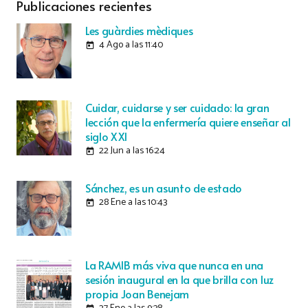
Publicaciones recientes
Les guàrdies mèdiques
4 Ago a las 11:40
today
Cuidar, cuidarse y ser cuidado: la gran
lección que la enfermería quiere enseñar al
siglo XXI
22 Jun a las 16:24
today
Sánchez, es un asunto de estado
28 Ene a las 10:43
today
La RAMIB más viva que nunca en una
sesión inaugural en la que brilla con luz
propia Joan Benejam