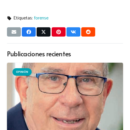
Etiquetas:
forense
local_offer
Publicaciones recientes
OPINIÓN