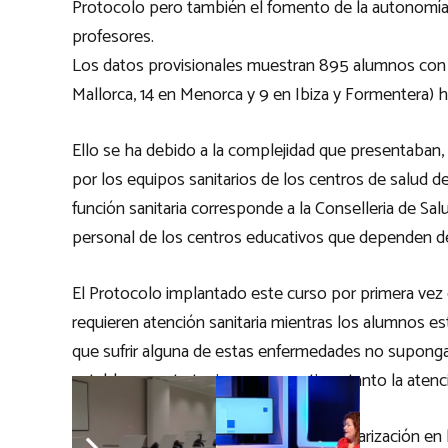
Protocolo pero también el fomento de la autonomía 
profesores.
Los datos provisionales muestran 895 alumnos con e
Mallorca, 14 en Menorca y 9 en Ibiza y Formentera) h
Ello se ha debido a la complejidad que presentaban,
por los equipos sanitarios de los centros de salud de
función sanitaria corresponde a la Conselleria de Salu
personal de los centros educativos que dependen de
El Protocolo implantado este curso por primera vez
requieren atención sanitaria mientras los alumnos est
que sufrir alguna de estas enfermedades no suponga 
establecen estrategias que garanticen tanto la aten
Una de las posibles medidas es la escolarización e