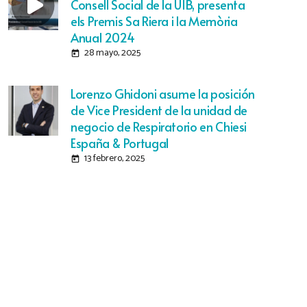
Consell Social de la UIB, presenta
els Premis Sa Riera i la Memòria
Anual 2024
28 mayo, 2025
today
Lorenzo Ghidoni asume la posición
de Vice President de la unidad de
negocio de Respiratorio en Chiesi
España & Portugal
13 febrero, 2025
today