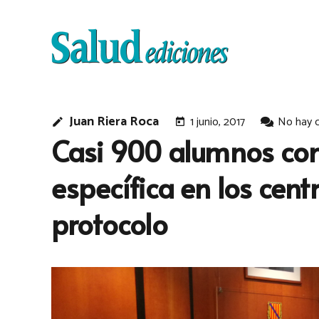
Juan Riera Roca
1 junio, 2017
No hay 
edit
today
Casi 900 alumnos con
específica en los cen
protocolo