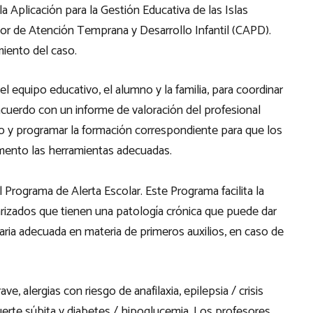
a Aplicación para la Gestión Educativa de las Islas
dor de Atención Temprana y Desarrollo Infantil (CAPD).
iento del caso.
el equipo educativo, el alumno y la familia, para coordinar
 acuerdo con un informe de valoración del profesional
mno y programar la formación correspondiente para que los
mento las herramientas adecuadas.
l Programa de Alerta Escolar. Este Programa facilita la
arizados que tienen una patología crónica que puede dar
taria adecuada en materia de primeros auxilios, en caso de
e, alergias con riesgo de anafilaxia, epilepsia / crisis
uerte súbita y diabetes / hipoglucemia. Los profesores