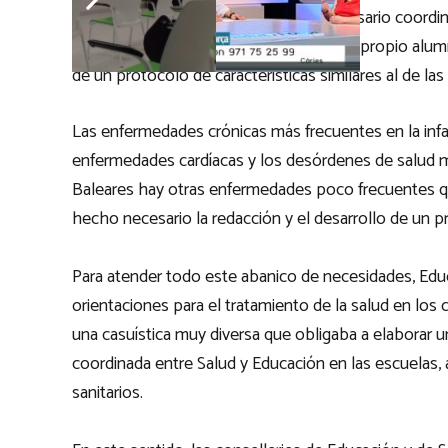
cada caso. Para hacerlo posible es necesario coordin
educativo y, por supuesto, la familia y el propio a
de un protocolo de características similares al de las
Las enfermedades crónicas más frecuentes en la infanc
enfermedades cardíacas y los desórdenes de salud m
Baleares hay otras enfermedades poco frecuentes qu
hecho necesario la redacción y el desarrollo de un p
Para atender todo este abanico de necesidades, Educ
orientaciones para el tratamiento de la salud en los
una casuística muy diversa que obligaba a elaborar 
coordinada entre Salud y Educación en las escuelas, a
sanitarios.