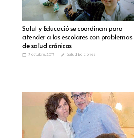
Salut y Educació se coordinan para
atender a los escolares con problemas
de salud crónicos
3 octubre, 2017
Salud Ediciones
calendar_today
edit