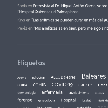
Sonia
en
Entrevista al Dr. Miguel Antón García, sob
l’Hospital Quirónsalud Palmaplanas
Krys
en
“Las arritmias se pueden curar en más del 9
Peréz
en
“Mis analíticas salen bien, pero me sigo sin
Etiquetas
Baleares
AECC Baleares
adicción
Adema
COVID-19
cáncer
COMIB
COIBA
Datos
enfermería
dermatología
envejecimiento
estética
forense
Hospital
ginecología
Ibsalut
infertilid
odon