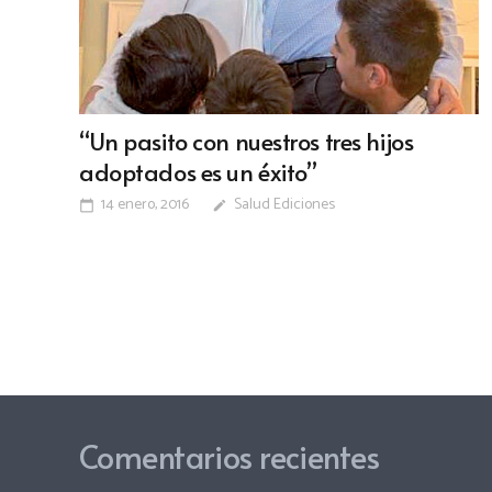
“Un pasito con nuestros tres hijos
adoptados es un éxito”
14 enero, 2016
Salud Ediciones
calendar_today
edit
Comentarios recientes