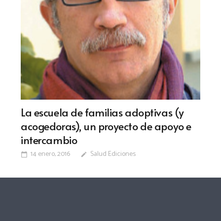
La escuela de familias adoptivas (y
acogedoras), un proyecto de apoyo e
intercambio
14 enero, 2016
Salud Ediciones
calendar_today
edit