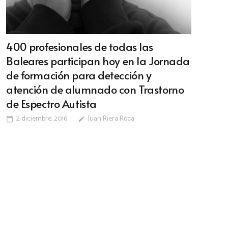
400 profesionales de todas las
Baleares participan hoy en la Jornada
de formación para detección y
atención de alumnado con Trastorno
de Espectro Autista
2 diciembre, 2016
Juan Riera Roca
calendar_today
edit