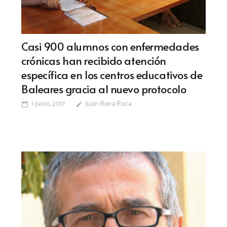
Casi 900 alumnos con enfermedades
crónicas han recibido atención
específica en los centros educativos de
Baleares gracia al nuevo protocolo
1 junio, 2017
Juan Riera Roca
calendar_today
edit