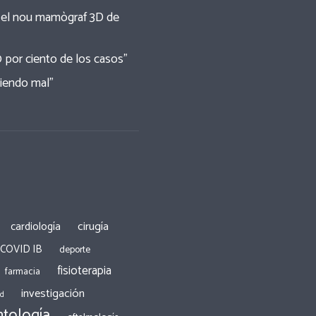
re el nou mamògraf 3D de
0 por ciento de los casos”
tiendo mal”
cirugía
cardiología
 COVID IB
deporte
fisioterapia
farmacia
investigación
ad
tología