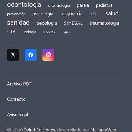
odontología
pareja
pediatría
oftalmología
salud
psiquiatría
psicología
prevención
ramib
sanidad
traumatología
sexologia
SIMEBAL
UIB
urología
videosSiF
virus
Archivo PDF
Contacto
Aviso legal
© 2020
Salud Ediciones
, desarrollado por
MallorcaWeb