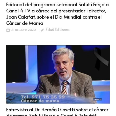
Editorial del programa setmanal Salut i Força a
Canal 4 TV, a càrrec del presentador i director,
Joan Calafat, sobre el Dia Mundial contra el
Càncer de Mama
21 octubre, 2020
Salud Ediciones
calendar_today
edit
Entrevista al Dr. Hernán Gioseffi sobre el càncer
de mama. Salut i Força a Canal 4 Televisió