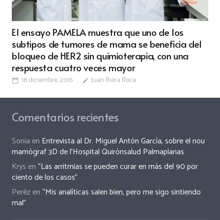
El ensayo PAMELA muestra que uno de los
subtipos de tumores de mama se beneficia del
bloqueo de HER2 sin quimioterapia, con una
respuesta cuatro veces mayor
16 diciembre, 2016
Juan Riera Roca
calendar_today
edit
Comentarios recientes
Sonia
en
Entrevista al Dr. Miguel Antón García, sobre el nou
mamògraf 3D de l’Hospital Quirónsalud Palmaplanas
Krys
en
“Las arritmias se pueden curar en más del 90 por
ciento de los casos”
Peréz
en
“Mis analíticas salen bien, pero me sigo sintiendo
mal”