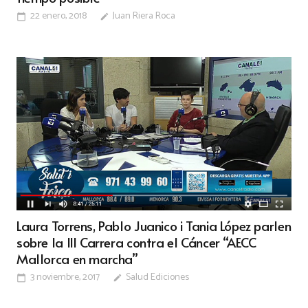
22 enero, 2018
Juan Riera Roca
calendar_today
edit
Laura Torrens, Pablo Juanico i Tania López parlen
sobre la III Carrera contra el Cáncer “AECC
Mallorca en marcha”
3 noviembre, 2017
Salud Ediciones
calendar_today
edit