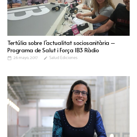
Tertúlia sobre l’actualitat sociosanitària –
Programa de Salut i Força IB3 Ràdio
26 mayo, 2017
Salud Ediciones
calendar_today
edit