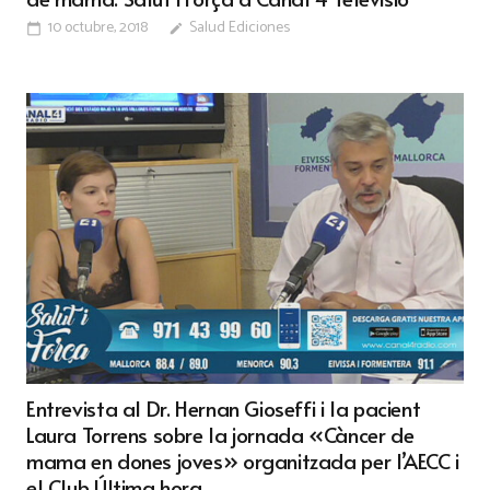
10 octubre, 2018
Salud Ediciones
calendar_today
edit
Entrevista al Dr. Hernan Gioseffi i la pacient
Laura Torrens sobre la jornada «Càncer de
mama en dones joves» organitzada per l’AECC i
el Club Última hora