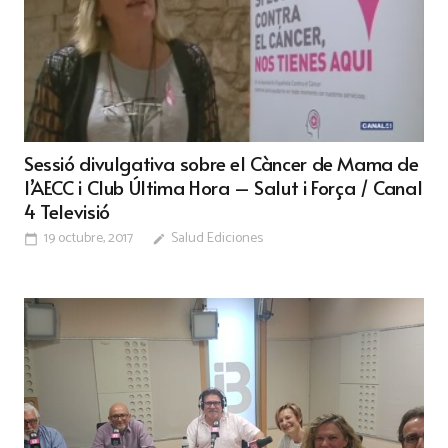
Sessió divulgativa sobre el Càncer de Mama de
l’AECC i Club Última Hora – Salut i Força / Canal
4 Televisió
19 octubre, 2017
Salud Ediciones
calendar_today
edit