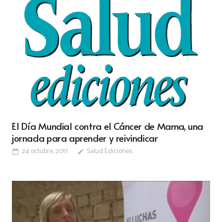
El Día Mundial contra el Cáncer de Mama, una
jornada para aprender y reivindicar
24 octubre, 2017
Salud Ediciones
calendar_today
edit