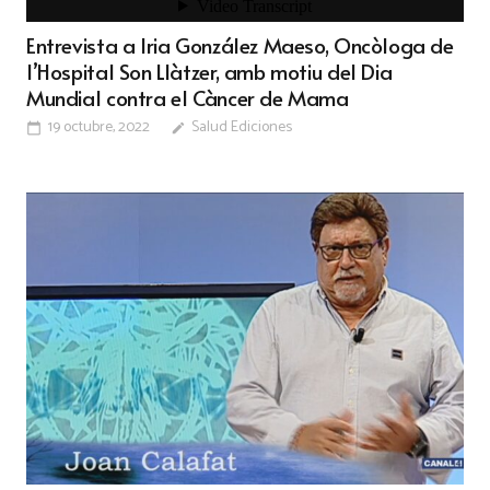
Entrevista a Iria González Maeso, Oncòloga de
l’Hospital Son Llàtzer, amb motiu del Dia
Mundial contra el Càncer de Mama
19 octubre, 2022
Salud Ediciones
calendar_today
edit