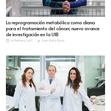
La reprogramación metabólica como diana
para el tratamiento del cáncer, nuevo avance
de investigación en la UIB
10 febrero, 2017
Juan Riera Roca
calendar_today
edit