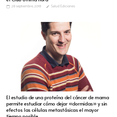
28 septiembre, 2018
Salud Ediciones
calendar_today
edit
El estudio de una proteína del cáncer de mama
permite estudiar cómo dejar «dormidas» y sin
efectos las células metastásicas el mayor
tiempo posible