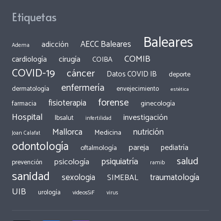
Etiquetas
Baleares
AECC Baleares
adicción
Adema
COMIB
cirugía
cardiología
COIBA
COVID-19
cáncer
Datos COVID IB
deporte
enfermería
dermatología
envejecimiento
estética
forense
fisioterapia
ginecología
farmacia
Hospital
investigación
Ibsalut
infertilidad
Mallorca
nutrición
Medicina
Joan Calafat
odontología
pareja
pediatría
oftalmología
salud
psiquiatría
psicología
prevención
ramib
sanidad
traumatología
sexologia
SIMEBAL
UIB
urología
videosSiF
virus