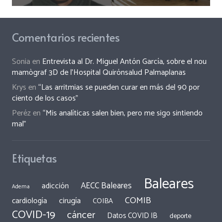
Comentarios recientes
Sonia
en
Entrevista al Dr. Miguel Antón García, sobre el nou
mamògraf 3D de l’Hospital Quirónsalud Palmaplanas
Krys
en
“Las arritmias se pueden curar en más del 90 por
ciento de los casos”
Peréz
en
“Mis analíticas salen bien, pero me sigo sintiendo
mal”
Etiquetas
Baleares
AECC Baleares
adicción
Adema
COMIB
cirugía
cardiología
COIBA
COVID-19
cáncer
Datos COVID IB
deporte