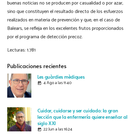
buenas noticias no se producen por casualidad o por azar,
sino que constituyen el resultado directo de los esfuerzos
realizados en materia de prevención y que, en el caso de
Balears, se refleja en los excelentes frutos proporcionados
por el programa de detección precoz.
Lecturas:
1.781
Publicaciones recientes
Les guàrdies mèdiques
4 Ago a las 11:40
today
Cuidar, cuidarse y ser cuidado: la gran
lección que la enfermería quiere enseñar al
siglo XXI
22 Jun a las 16:24
today