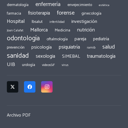
enfermería
dermatología
envejecimiento
estética
forense
fisioterapia
ginecología
farmacia
Hospital
investigación
Ibsalut
infertilidad
Mallorca
nutrición
Medicina
Joan Calafat
odontología
pareja
pediatría
oftalmología
salud
psiquiatría
psicología
prevención
ramib
sanidad
traumatología
sexologia
SIMEBAL
UIB
urología
videosSiF
virus
Archivo PDF