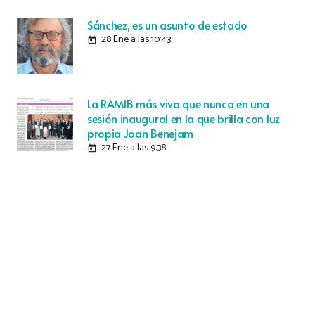
Sánchez, es un asunto de estado
28 Ene a las 10:43
today
La RAMIB más viva que nunca en una
sesión inaugural en la que brilla con luz
propia Joan Benejam
27 Ene a las 9:38
today