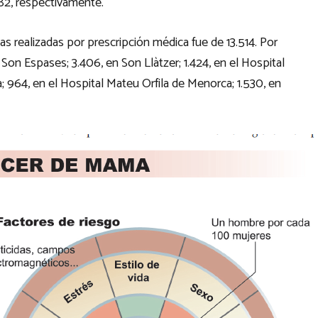
982, respectivamente.
s realizadas por prescripción médica fue de 13.514. Por
on Espases; 3.406, en Son Llàtzer; 1.424, en el Hospital
; 964, en el Hospital Mateu Orfila de Menorca; 1.530, en