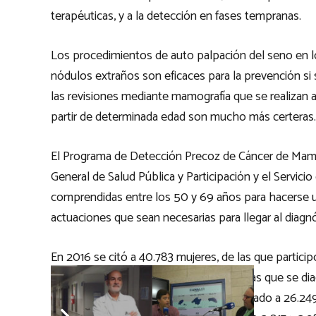
terapéuticas, y a la detección en fases tempranas.
Los procedimientos de auto palpación del seno en lo
nódulos extraños son eficaces para la prevención s
las revisiones mediante mamografía que se realizan 
partir de determinada edad son mucho más certeras.
El Programa de Detección Precoz de Cáncer de Mama d
General de Salud Pública y Participación y el Servici
comprendidas entre los 50 y 69 años para hacerse u
actuaciones que sean necesarias para llegar al diagnó
En 2016 se citó a 40.783 mujeres, de las que particip
exploraciones complementarias, entre las que se di
primeros nueve meses de 2017 se ha citado a 26.249 