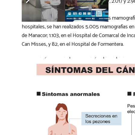
Eivissa y Formentera, participando 16.797, 2.017 y 2.
Entre enero y septiembre de este año las mamografía
hospitales, se han realizados 5.005 mamografías en S
de Manacor; 1.103, en el Hospital de Comarcal de Inca
Can Misses, y 82, en el Hospital de Formentera.