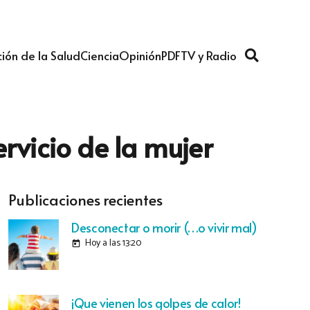
ión de la Salud
Ciencia
Opinión
PDF
TV y Radio
rvicio de la mujer
Publicaciones recientes
Desconectar o morir (…o vivir mal)
Hoy a las 13:20
today
¡Que vienen los golpes de calor!