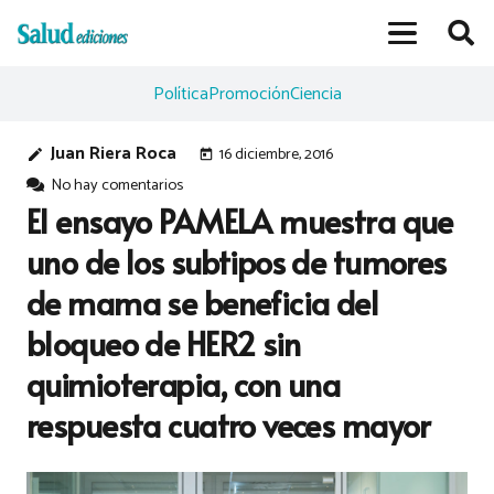
Política
Promoción
Ciencia
Juan Riera Roca
16 diciembre, 2016
edit
today
No hay comentarios
El ensayo PAMELA muestra que
uno de los subtipos de tumores
de mama se beneficia del
bloqueo de HER2 sin
quimioterapia, con una
respuesta cuatro veces mayor