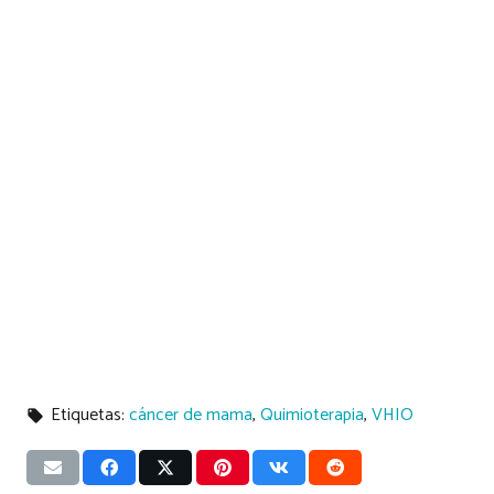
Etiquetas:
cáncer de mama
,
Quimioterapia
,
VHIO
local_offer