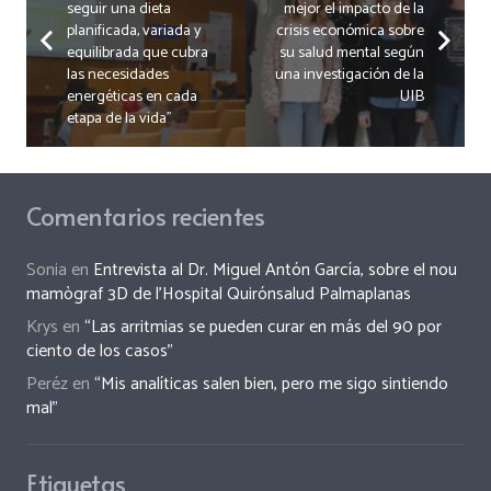
seguir una dieta
mejor el impacto de la
planificada, variada y
crisis económica sobre
equilibrada que cubra
su salud mental según
las necesidades
una investigación de la
energéticas en cada
UIB
etapa de la vida”
Comentarios recientes
Sonia
en
Entrevista al Dr. Miguel Antón García, sobre el nou
mamògraf 3D de l’Hospital Quirónsalud Palmaplanas
Krys
en
“Las arritmias se pueden curar en más del 90 por
ciento de los casos”
Peréz
en
“Mis analíticas salen bien, pero me sigo sintiendo
mal”
Etiquetas