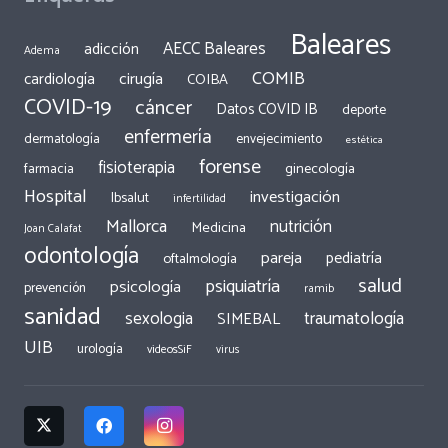
Baleares
AECC Baleares
adicción
Adema
COMIB
cirugía
cardiología
COIBA
COVID-19
cáncer
Datos COVID IB
deporte
enfermería
dermatología
envejecimiento
estética
forense
fisioterapia
ginecología
farmacia
Hospital
investigación
Ibsalut
infertilidad
Mallorca
nutrición
Medicina
Joan Calafat
odontología
pareja
pediatría
oftalmología
salud
psiquiatría
psicología
prevención
ramib
sanidad
traumatología
sexologia
SIMEBAL
UIB
urología
videosSiF
virus