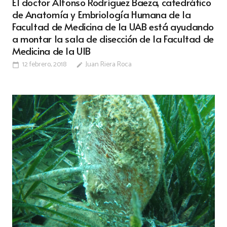
El doctor Alfonso Rodríguez Baeza, catedrático
de Anatomía y Embriología Humana de la
Facultad de Medicina de la UAB está ayudando
a montar la sala de disección de la Facultad de
Medicina de la UIB
12 febrero, 2018
Juan Riera Roca
calendar_today
edit