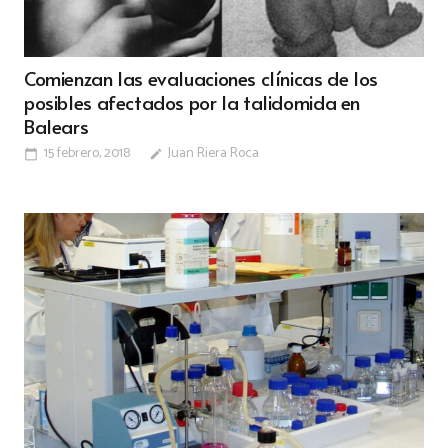
Comienzan las evaluaciones clínicas de los
posibles afectados por la talidomida en
Balears
15 febrero, 2018
Juan Riera Roca
calendar_today
edit