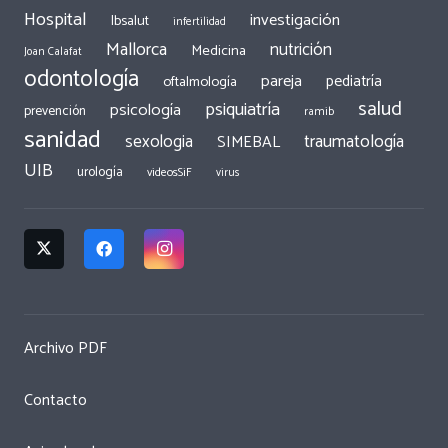
Hospital
investigación
Ibsalut
infertilidad
Mallorca
nutrición
Medicina
Joan Calafat
odontología
pareja
pediatría
oftalmología
salud
psiquiatría
psicología
prevención
ramib
sanidad
traumatología
sexologia
SIMEBAL
UIB
urología
videosSiF
virus
Archivo PDF
Contacto