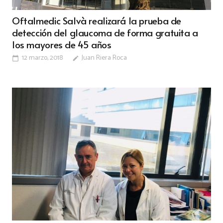
Oftalmedic Salvà realizará la prueba de
detección del glaucoma de forma gratuita a
los mayores de 45 años
12 marzo, 2018
Juan Riera Roca
calendar_today
edit