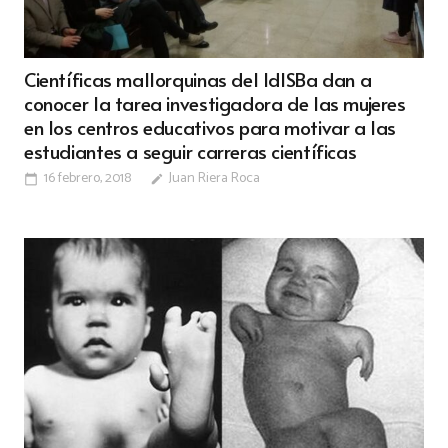
Científicas mallorquinas del IdISBa dan a
conocer la tarea investigadora de las mujeres
en los centros educativos para motivar a las
estudiantes a seguir carreras científicas
16 febrero, 2018
Juan Riera Roca
calendar_today
edit