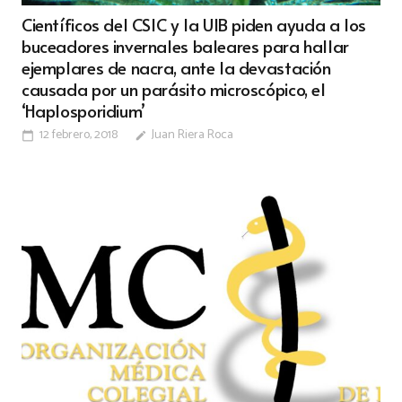
Científicos del CSIC y la UIB piden ayuda a los
buceadores invernales baleares para hallar
ejemplares de nacra, ante la devastación
causada por un parásito microscópico, el
‘Haplosporidium’
12 febrero, 2018
Juan Riera Roca
calendar_today
edit