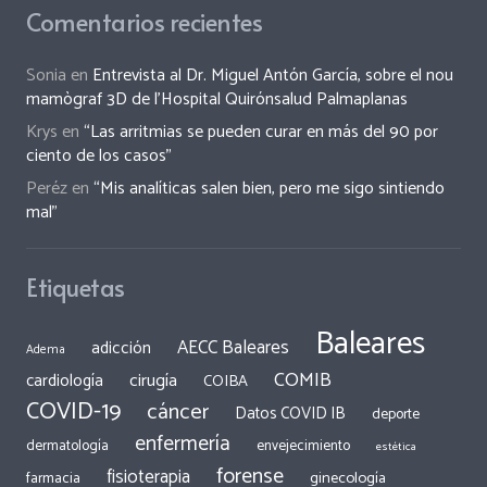
Comentarios recientes
Sonia
en
Entrevista al Dr. Miguel Antón García, sobre el nou
mamògraf 3D de l’Hospital Quirónsalud Palmaplanas
Krys
en
“Las arritmias se pueden curar en más del 90 por
ciento de los casos”
Peréz
en
“Mis analíticas salen bien, pero me sigo sintiendo
mal”
Etiquetas
Baleares
AECC Baleares
adicción
Adema
COMIB
cirugía
cardiología
COIBA
COVID-19
cáncer
Datos COVID IB
deporte
enfermería
dermatología
envejecimiento
estética
forense
fisioterapia
ginecología
farmacia