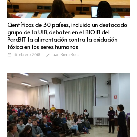
Científicos de 30 países, incluido un destacado
grupo de la UIB, debaten en el BIOIB del
ParcBIT la alimentación contra la oxidación
tóxica en los seres humanos
16 febrero, 2018
Juan Riera Roca
calendar_today
edit