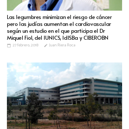
Las legumbres minimizan el riesgo de cáncer
pero las judías aumentan el cardiovascular
según un estudio en el que participa el Dr
Miquel Fiol, del IUNICS, IdISBa y CIBEROBN
27 febrero, 2018
Juan Riera Roca
calendar_today
edit