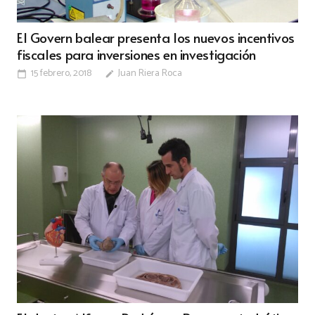
El Govern balear presenta los nuevos incentivos
fiscales para inversiones en investigación
15 febrero, 2018
Juan Riera Roca
calendar_today
edit