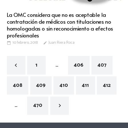
La OMC considera que no es aceptable la
contratación de médicos con titulaciones no
homologadas o sin reconocimiento a efectos
profesionales
10 febrero, 2018
Juan Riera Roca
calendar_today
edit
1
…
406
407
408
409
410
411
412
…
470