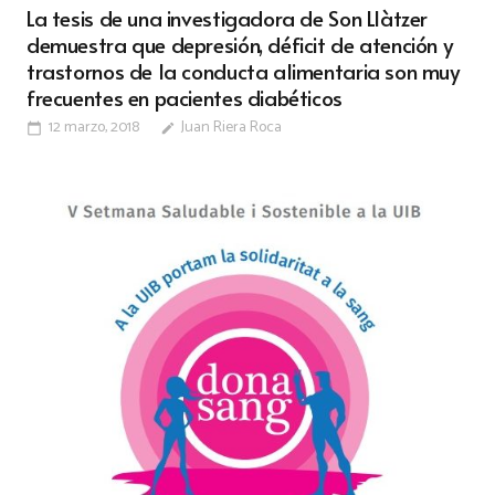
La tesis de una investigadora de Son Llàtzer
demuestra que depresión, déficit de atención y
trastornos de la conducta alimentaria son muy
frecuentes en pacientes diabéticos
12 marzo, 2018
Juan Riera Roca
calendar_today
edit