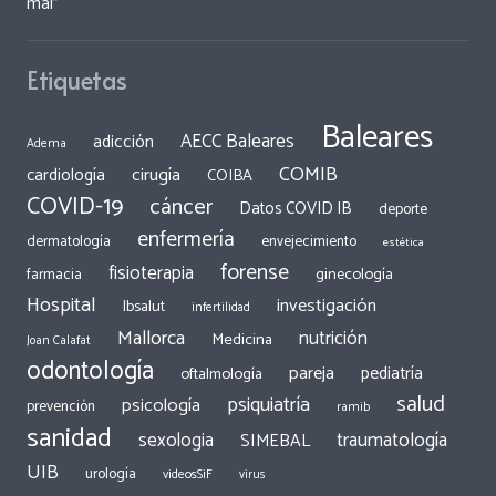
mal”
Etiquetas
Baleares
AECC Baleares
adicción
Adema
COMIB
cirugía
cardiología
COIBA
COVID-19
cáncer
Datos COVID IB
deporte
enfermería
dermatología
envejecimiento
estética
forense
fisioterapia
ginecología
farmacia
Hospital
investigación
Ibsalut
infertilidad
Mallorca
nutrición
Medicina
Joan Calafat
odontología
pareja
pediatría
oftalmología
salud
psiquiatría
psicología
prevención
ramib
sanidad
traumatología
sexologia
SIMEBAL
UIB
urología
videosSiF
virus