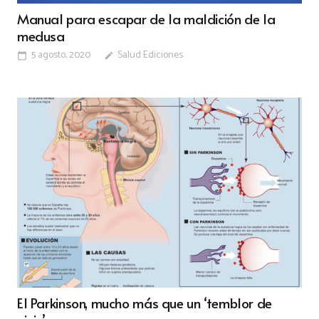
Manual para escapar de la maldición de la
medusa
5 agosto, 2020
Salud Ediciones
calendar_today
edit
El Parkinson, mucho más que un ‘temblor de