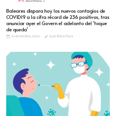
Baleares dispara hoy los nuevos contagios de
COVID19 a la cifra récord de 236 positivos, tras
anunciar ayer el Govern el adelanto del ‘toque
de queda’
10 diciembre, 2020
Juan Riera Roca
calendar_today
edit