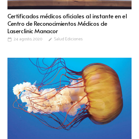
Certificados médicos oficiales al instante en el
Centro de Reconocimientos Médicos de
Laserclinic Manacor
24 agosto, 2020
Salud Ediciones
calendar_today
edit