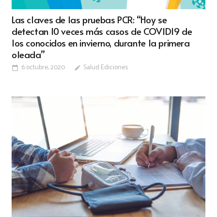
Las claves de las pruebas PCR: “Hoy se
detectan 10 veces más casos de COVID19 de
los conocidos en invierno, durante la primera
oleada”
6 octubre, 2020
Salud Ediciones
calendar_today
edit