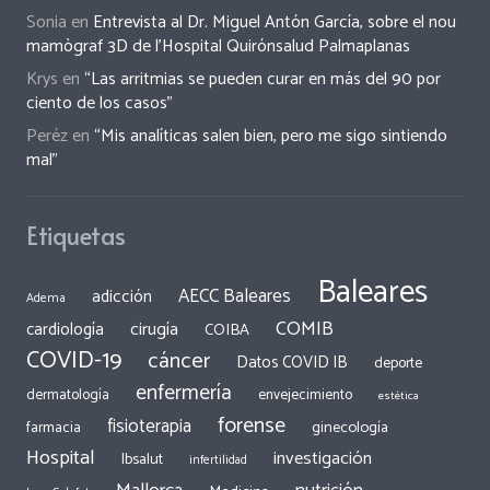
Sonia
en
Entrevista al Dr. Miguel Antón García, sobre el nou
mamògraf 3D de l’Hospital Quirónsalud Palmaplanas
Krys
en
“Las arritmias se pueden curar en más del 90 por
ciento de los casos”
Peréz
en
“Mis analíticas salen bien, pero me sigo sintiendo
mal”
Etiquetas
Baleares
AECC Baleares
adicción
Adema
COMIB
cirugía
cardiología
COIBA
COVID-19
cáncer
Datos COVID IB
deporte
enfermería
dermatología
envejecimiento
estética
forense
fisioterapia
ginecología
farmacia
Hospital
investigación
Ibsalut
infertilidad