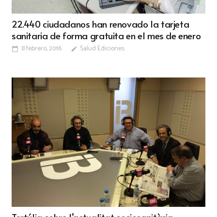
22.440 ciudadanos han renovado la tarjeta
sanitaria de forma gratuita en el mes de enero
8 febrero, 2016
Salud Ediciones
calendar_today
edit