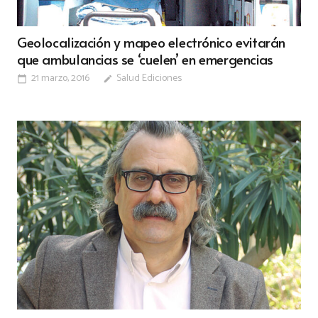
Geolocalización y mapeo electrónico evitarán
que ambulancias se ‘cuelen’ en emergencias
21 marzo, 2016
Salud Ediciones
calendar_today
edit