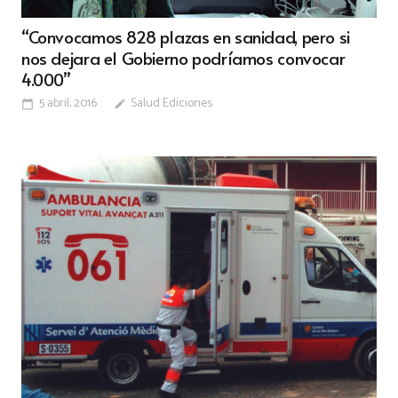
“Convocamos 828 plazas en sanidad, pero si
nos dejara el Gobierno podríamos convocar
4.000”
5 abril, 2016
Salud Ediciones
calendar_today
edit