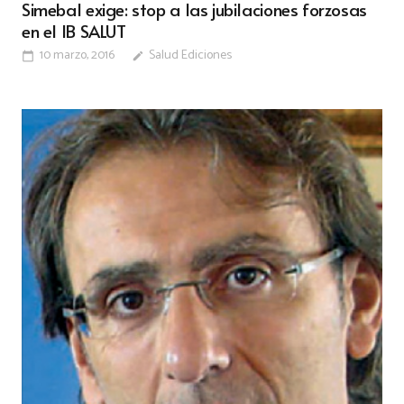
Simebal exige: stop a las jubilaciones forzosas
en el IB SALUT
10 marzo, 2016
Salud Ediciones
calendar_today
edit