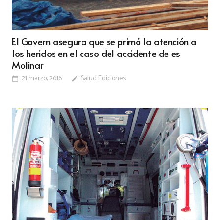
El Govern asegura que se primó la atención a
los heridos en el caso del accidente de es
Molinar
21 marzo, 2016
Salud Ediciones
calendar_today
edit