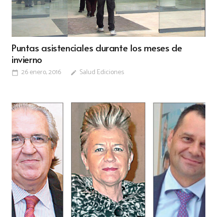
Puntas asistenciales durante los meses de
invierno
26 enero, 2016
Salud Ediciones
calendar_today
edit