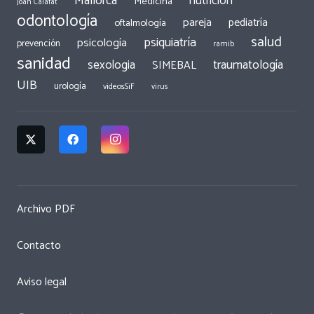
Mallorca
nutrición
Medicina
Joan Calafat
odontología
pareja
pediatría
oftalmología
salud
psiquiatría
psicología
prevención
ramib
sanidad
traumatología
sexologia
SIMEBAL
UIB
urología
videosSiF
virus
Archivo PDF
Contacto
Aviso legal