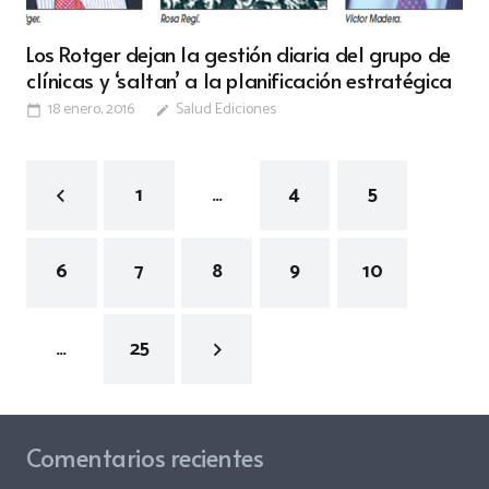
Los Rotger dejan la gestión diaria del grupo de
clínicas y ‘saltan’ a la planificación estratégica
18 enero, 2016
Salud Ediciones
calendar_today
edit
1
…
4
5
6
7
8
9
10
…
25
Comentarios recientes