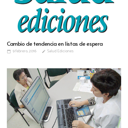
Cambio de tendencia en listas de espera
9 febrero, 2016
Salud Ediciones
calendar_today
edit