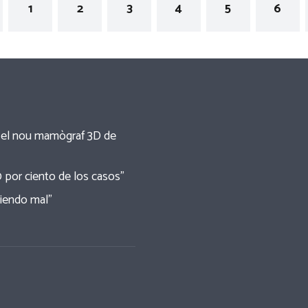
1
2
3
4
5
6
re el nou mamògraf 3D de
0 por ciento de los casos”
tiendo mal”