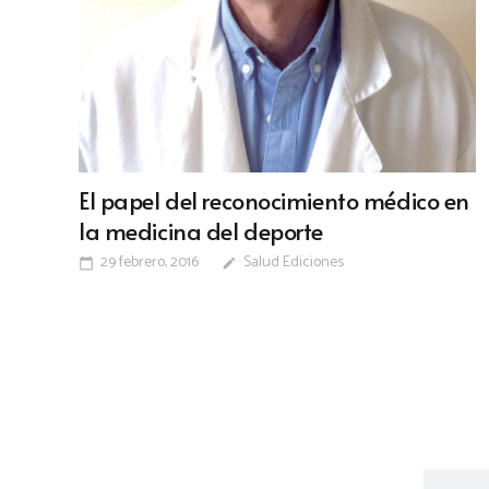
El papel del reconocimiento médico en
la medicina del deporte
29 febrero, 2016
Salud Ediciones
calendar_today
edit