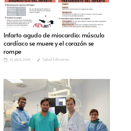
Infarto agudo de miocardio: músculo
cardíaco se muere y el corazón se
rompe
25 abril, 2016
Salud Ediciones
calendar_today
edit