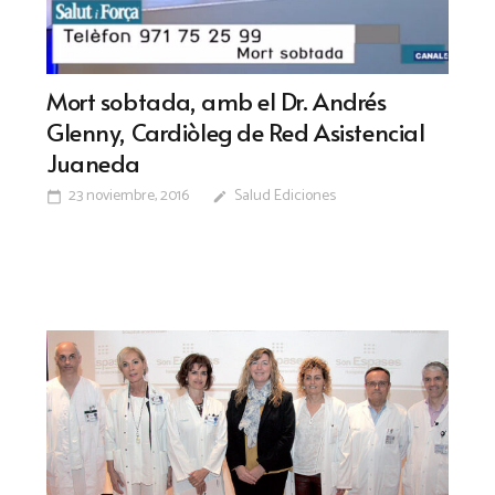
Mort sobtada, amb el Dr. Andrés
Glenny, Cardiòleg de Red Asistencial
Juaneda
23 noviembre, 2016
Salud Ediciones
calendar_today
edit