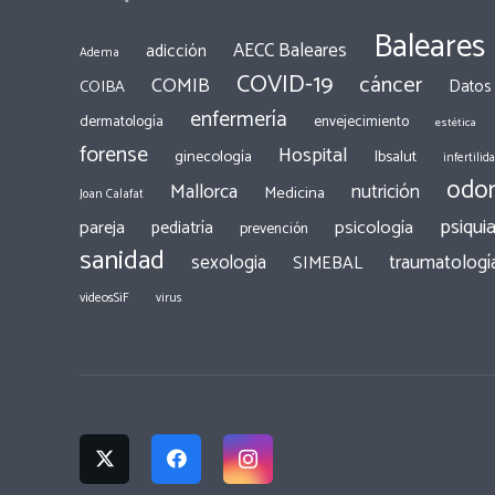
Baleares
AECC Baleares
adicción
Adema
COVID-19
cáncer
COMIB
COIBA
Datos
enfermería
dermatología
envejecimiento
estética
forense
Hospital
ginecología
Ibsalut
infertilid
odon
Mallorca
nutrición
Medicina
Joan Calafat
psiquia
pareja
psicología
pediatría
prevención
sanidad
traumatologí
sexologia
SIMEBAL
videosSiF
virus