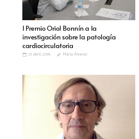
I Premio Oriol Bonnín a la
investigación sobre la patología
cardiocirculatoria
21 abril, 2016
María Álvarez
calendar_today
edit