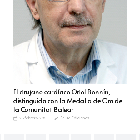
El cirujano cardíaco Oriol Bonnín,
distinguido con la Medalla de Oro de
la Comunitat Balear
26 febrero, 2016
Salud Ediciones
calendar_today
edit