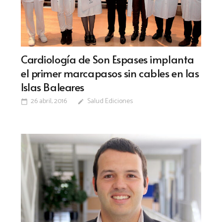
Cardiología de Son Espases implanta
el primer marcapasos sin cables en las
Islas Baleares
26 abril, 2016
Salud Ediciones
calendar_today
edit