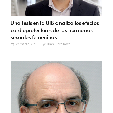
Una tesis en la UIB analiza los efectos
cardioprotectores de las hormonas
sexuales femeninas
22 marzo, 2016
Juan Riera Roca
calendar_today
edit