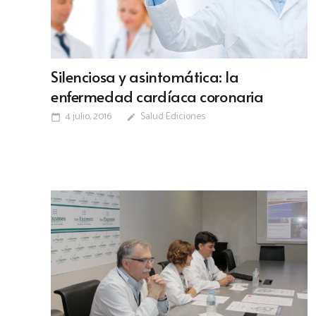
Silenciosa y asintomática: la
enfermedad cardíaca coronaria
4 julio, 2016
Salud Ediciones
calendar_today
edit