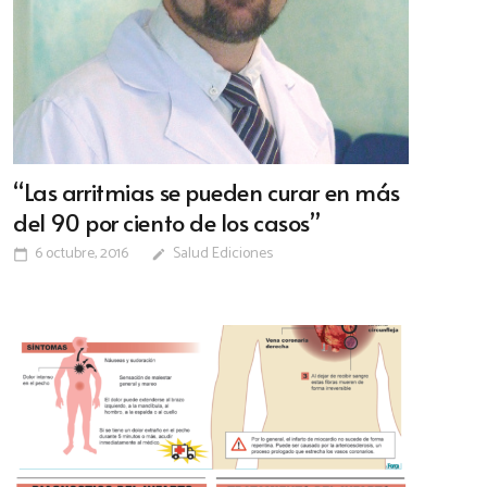
“Las arritmias se pueden curar en más
del 90 por ciento de los casos”
6 octubre, 2016
Salud Ediciones
calendar_today
edit