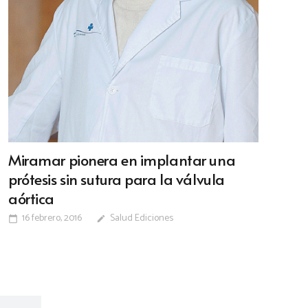
Miramar pionera en implantar una
prótesis sin sutura para la válvula
aórtica
16 febrero, 2016
Salud Ediciones
calendar_today
edit