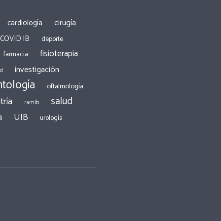
cirugía
cardiología
 COVID IB
deporte
fisioterapia
farmacia
investigación
ad
tología
oftalmología
salud
tría
ramib
a
UIB
urología