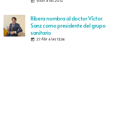
9 Jun a las 20:12
today
Ribera nombra al doctor Víctor
Sanz como presidente del grupo
sanitario
27 Abr a las 13:34
today