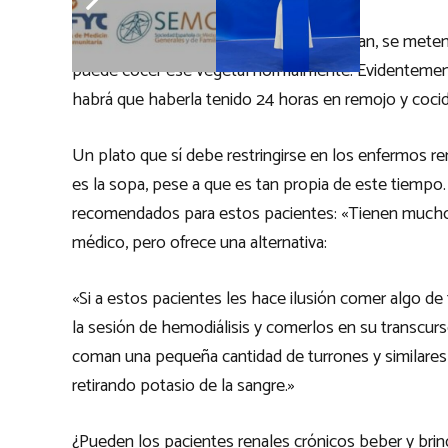
»El día de la comida simplemente se sacan, se meten 
puede cocer ese vegetal normalmente. Evidentement
habrá que haberla tenido 24 horas en remojo y cocid
Un plato que sí debe restringirse en los enfermos re
es la sopa, pese a que es tan propia de este tiempo
recomendados para estos pacientes: «Tienen mucho p
médico, pero ofrece una alternativa:
«Si a estos pacientes les hace ilusión comer algo de
la sesión de hemodiálisis y comerlos en su transcur
coman una pequeña cantidad de turrones y similar
retirando potasio de la sangre.»
¿Pueden los pacientes renales crónicos beber y brin