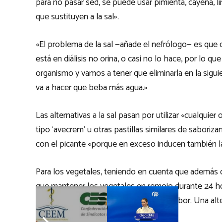
para no pasar sed, se puede usar pimienta, cayena, l
que sustituyen a la sal».
«El problema de la sal —añade el nefrólogo— es que 
está en diálisis no orina, o casi no lo hace, por lo q
organismo y vamos a tener que eliminarla en la siguie
va a hacer que beba más agua.»
Las alternativas a la sal pasan por utilizar «cualqui
tipo ‘avecrem’ u otras pastillas similares de saboriz
con el picante «porque en exceso inducen también la 
Para los vegetales, teniendo en cuenta que además de
que mantener los vegetales en remojo durante 24 hor
aunque ese proceso les quita todo el sabor. Una alt
congelarlas antes de cocinarlas.