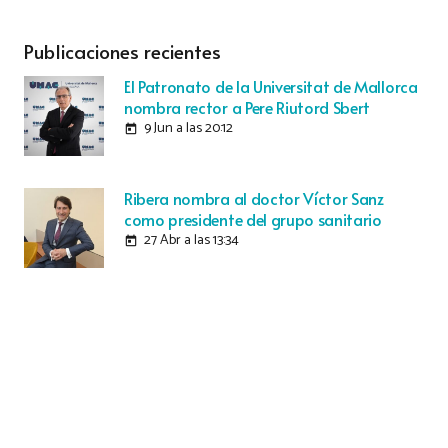
Publicaciones recientes
El Patronato de la Universitat de Mallorca
nombra rector a Pere Riutord Sbert
9 Jun a las 20:12
today
Ribera nombra al doctor Víctor Sanz
como presidente del grupo sanitario
27 Abr a las 13:34
today