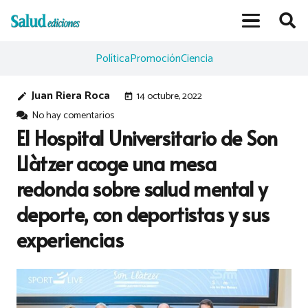
Política
Promoción
Ciencia
Juan Riera Roca
14 octubre, 2022
edit
today
No hay comentarios
El Hospital Universitario de Son
Llàtzer acoge una mesa
redonda sobre salud mental y
deporte, con deportistas y sus
experiencias