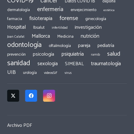
COVID-19
cáncer
Datos COVID IB
deporte
enfermería
dermatología
envejecimiento
estética
forense
fisioterapia
ginecología
farmacia
Hospital
investigación
Ibsalut
infertilidad
Mallorca
nutrición
Medicina
Joan Calafat
odontología
pareja
pediatría
oftalmología
salud
psiquiatría
psicología
prevención
ramib
sanidad
traumatología
sexologia
SIMEBAL
UIB
urología
videosSiF
virus
Archivo PDF