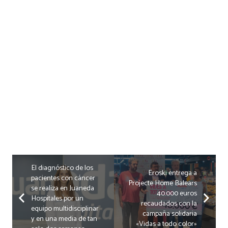
El diagnóstico de los
Eroski entrega a
pacientes con cáncer
Projecte Home Balears
se realiza en Juaneda
40.000 euros
Hospitales por un
recaudados con la
equipo multidisciplinar
campaña solidaria
y en una media de tan
«Vidas a todo color»