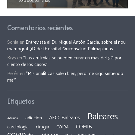
solo dos semanas
Comentarios recientes
Sonia
en
Entrevista al Dr. Miguel Antón García, sobre el nou
mamògraf 3D de l’Hospital Quirónsalud Palmaplanas
Krys
en
“Las arritmias se pueden curar en más del 90 por
ciento de los casos”
Peréz
en
“Mis analíticas salen bien, pero me sigo sintiendo
mal”
Etiquetas
Baleares
AECC Baleares
adicción
Adema
COMIB
cirugía
cardiología
COIBA