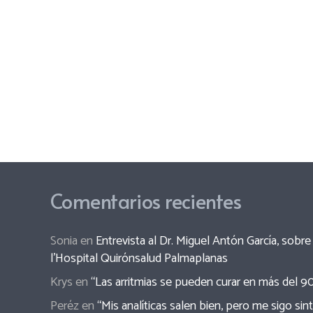
Comentarios recientes
Sonia
en
Entrevista al Dr. Miguel Antón García, sob
l’Hospital Quirónsalud Palmaplanas
Krys
en
“Las arritmias se pueden curar en más del 9
Peréz
en
“Mis analíticas salen bien, pero me sigo sin