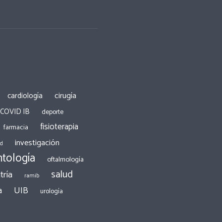
cirugía
cardiología
 COVID IB
deporte
fisioterapia
farmacia
investigación
ad
tología
oftalmología
salud
tría
ramib
a
UIB
urología