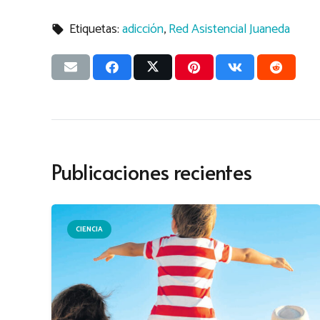
Etiquetas:
adicción
,
Red Asistencial Juaneda
local_offer
Publicaciones recientes
CIENCIA