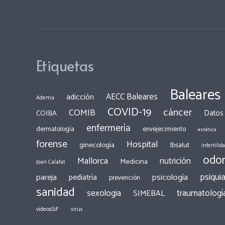
Etiquetas
Baleares
AECC Baleares
adicción
Adema
COVID-19
cáncer
COMIB
COIBA
Datos
enfermería
dermatología
envejecimiento
estética
forense
Hospital
ginecología
Ibsalut
infertilid
odon
Mallorca
nutrición
Medicina
Joan Calafat
psiquia
pareja
psicología
pediatría
prevención
sanidad
traumatologí
sexologia
SIMEBAL
videosSiF
virus