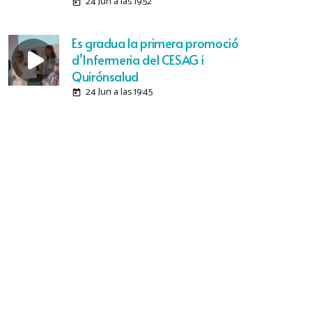
24 Jun a las 19:52
today
Es gradua la primera promoció
d’Infermeria del CESAG i
Quirónsalud
24 Jun a las 19:45
today