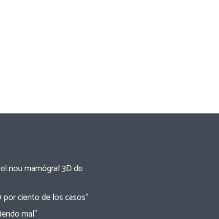
re el nou mamògraf 3D de
0 por ciento de los casos”
tiendo mal”