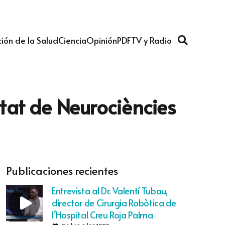
ión de la Salud
Ciencia
Opinión
PDF
TV y Radio
itat de Neurociències
Publicaciones recientes
Entrevista al Dr. Valentí Tubau,
director de Cirurgia Robòtica de
l’Hospital Creu Roja Palma