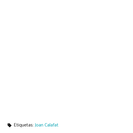
Etiquetas:
Joan Calafat
local_offer