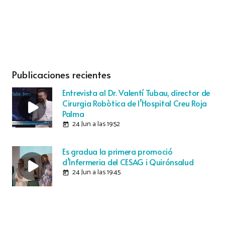
Publicaciones recientes
Entrevista al Dr. Valentí Tubau, director de
Cirurgia Robòtica de l’Hospital Creu Roja
Palma
24 Jun a las 19:52
today
Es gradua la primera promoció
d’Infermeria del CESAG i Quirónsalud
24 Jun a las 19:45
today