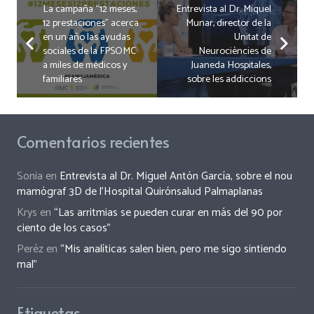
La campaña “12 meses,
Entrevista al Dr. Miquel
12 prestaciones” acerca
Munar, director de la
en un año las ayudas
Unitat de
sociales de la FPSOMC
Neurociències de
a miles de médicos y
Juaneda Hospitales,
familiares
sobre les addiccions
Comentarios recientes
Sonia
en
Entrevista al Dr. Miguel Antón García, sobre el nou
mamògraf 3D de l’Hospital Quirónsalud Palmaplanas
Krys
en
“Las arritmias se pueden curar en más del 90 por
ciento de los casos”
Peréz
en
“Mis analíticas salen bien, pero me sigo sintiendo
mal”
Etiquetas