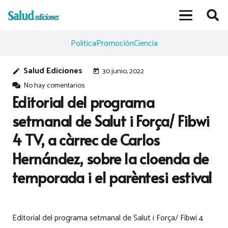
Política
Promoción
Ciencia
Salud Ediciones
30 junio, 2022
edit
today
No hay comentarios
Editorial del programa
setmanal de Salut i Força/ Fibwi
4 TV, a càrrec de Carlos
Hernández, sobre la cloenda de
temporada i el parèntesi estival
Editorial del programa setmanal de Salut i Força/ Fibwi 4