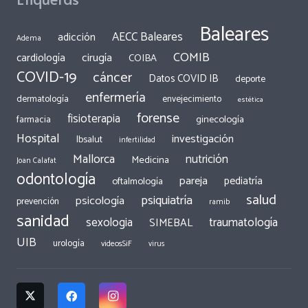
Baleares
AECC Baleares
adicción
Adema
COMIB
cirugía
cardiología
COIBA
COVID-19
cáncer
Datos COVID IB
deporte
enfermería
dermatología
envejecimiento
estética
forense
fisioterapia
ginecología
farmacia
Hospital
investigación
Ibsalut
infertilidad
Mallorca
nutrición
Medicina
Joan Calafat
odontología
pareja
pediatría
oftalmología
salud
psiquiatría
psicología
prevención
ramib
sanidad
traumatología
sexologia
SIMEBAL
UIB
urología
videosSiF
virus