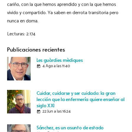
cariño, con la que hemos aprendido y con la que hemos
vivido y compartido. Ya saben en derrota transitoria pero
nunca en doma.
Lecturas:
2.174
Publicaciones recientes
Les guàrdies mèdiques
4 Ago a las 11:40
today
Cuidar, cuidarse y ser cuidado: la gran
lección que la enfermería quiere enseñar al
siglo XXI
22 Jun a las 16:24
today
Sánchez, es un asunto de estado