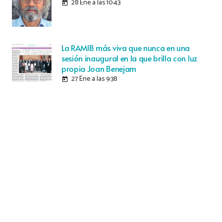
28 Ene a las 10:43
today
La RAMIB más viva que nunca en una
sesión inaugural en la que brilla con luz
propia Joan Benejam
27 Ene a las 9:38
today