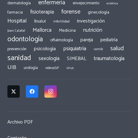
enfermería
dermatología
envejecimiento
estética
forense
fisioterapia
ginecología
farmacia
Hospital
investigación
Ibsalut
infertilidad
Mallorca
nutrición
Medicina
Joan Calafat
odontología
pareja
pediatría
oftalmología
salud
psiquiatría
psicología
prevención
ramib
sanidad
traumatología
sexologia
SIMEBAL
UIB
urología
videosSiF
virus
Archivo PDF