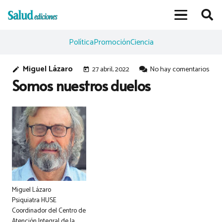
Política
Promoción
Ciencia
Miguel Lázaro
27 abril, 2022
No hay comentarios
edit
today
Somos nuestros duelos
Miguel Lázaro
Psiquiatra HUSE
Coordinador del Centro de
Atención Integral de la