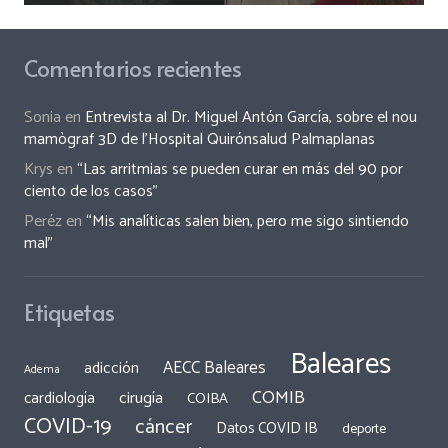
Comentarios recientes
Sonia
en
Entrevista al Dr. Miguel Antón García, sobre el nou
mamògraf 3D de l’Hospital Quirónsalud Palmaplanas
Krys
en
“Las arritmias se pueden curar en más del 90 por
ciento de los casos”
Peréz
en
“Mis analíticas salen bien, pero me sigo sintiendo
mal”
Etiquetas
Baleares
AECC Baleares
adicción
Adema
COMIB
cirugía
cardiología
COIBA
COVID-19
cáncer
Datos COVID IB
deporte