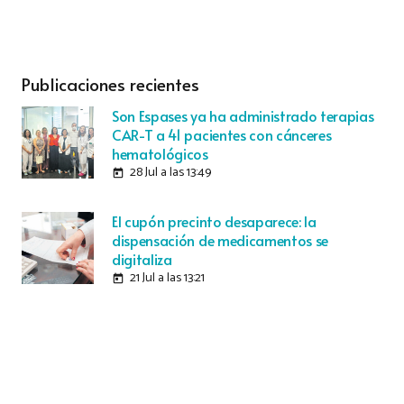
Publicaciones recientes
Son Espases ya ha administrado terapias
CAR-T a 41 pacientes con cánceres
hematológicos
28 Jul a las 13:49
today
El cupón precinto desaparece: la
dispensación de medicamentos se
digitaliza
21 Jul a las 13:21
today