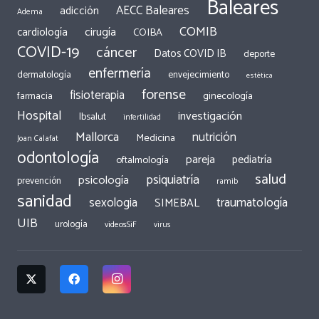
Baleares
AECC Baleares
adicción
Adema
COMIB
cirugía
cardiología
COIBA
COVID-19
cáncer
Datos COVID IB
deporte
enfermería
dermatología
envejecimiento
estética
forense
fisioterapia
ginecología
farmacia
Hospital
investigación
Ibsalut
infertilidad
Mallorca
nutrición
Medicina
Joan Calafat
odontología
pareja
pediatría
oftalmología
salud
psiquiatría
psicología
prevención
ramib
sanidad
traumatología
sexologia
SIMEBAL
UIB
urología
videosSiF
virus