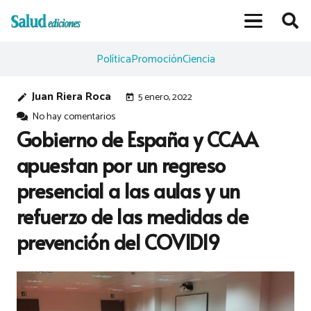
Política
Promoción
Ciencia
Juan Riera Roca
5 enero, 2022
edit
today
No hay comentarios
Gobierno de España y CCAA
apuestan por un regreso
presencial a las aulas y un
refuerzo de las medidas de
prevención del COVID19