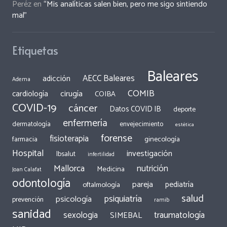
Peréz
en
“Mis analíticas salen bien, pero me sigo sintiendo
mal”
Etiquetas
Baleares
AECC Baleares
adicción
Adema
COMIB
cirugía
cardiología
COIBA
COVID-19
cáncer
Datos COVID IB
deporte
enfermería
dermatología
envejecimiento
estética
forense
fisioterapia
ginecología
farmacia
Hospital
investigación
Ibsalut
infertilidad
Mallorca
nutrición
Medicina
Joan Calafat
odontología
pareja
pediatría
oftalmología
salud
psiquiatría
psicología
prevención
ramib
sanidad
traumatología
sexologia
SIMEBAL