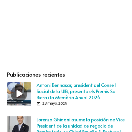
Publicaciones recientes
Antoni Bennasar, president del Consell
Social de la UIB, presenta els Premis Sa
Riera i la Memòria Anual 2024
28 mayo, 2025
today
Lorenzo Ghidoni asume la posición de Vice
President de la unidad de negocio de
Respiratorio en Chiesi España & Portugal