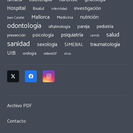
ginecología
farmacia
Hospital
investigación
Ibsalut
infertilidad
Mallorca
nutrición
Medicina
Joan Calafat
odontología
pareja
pediatría
oftalmología
salud
psiquiatría
psicología
prevención
ramib
sanidad
traumatología
sexologia
SIMEBAL
UIB
urología
videosSiF
virus
Archivo PDF
Contacto