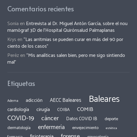
Comentarios recientes
Sonia
en
Entrevista al Dr. Miguel Antón García, sobre el nou
mamògraf 3D de l’Hospital Quirónsalud Palmaplanas
Krys
en
“Las arritmias se pueden curar en más del 90 por
ciento de los casos”
Peréz
en
“Mis analíticas salen bien, pero me sigo sintiendo
mal”
Etiquetas
Baleares
AECC Baleares
adicción
Adema
COMIB
cirugía
cardiología
COIBA
COVID-19
cáncer
Datos COVID IB
deporte
enfermería
dermatología
envejecimiento
estética
forense
fisioterapia