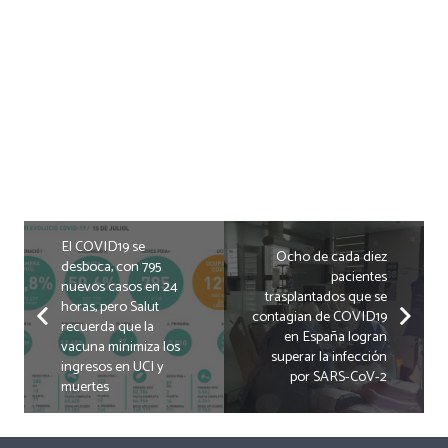
El COVID19 se
Ocho de cada diez
desboca, con 795
pacientes
nuevos casos en 24
trasplantados que se
horas, pero Salut
contagian de COVID19
recuerda que la
en España logran
vacuna minimiza los
superar la infección
ingresos en UCI y
por SARS-CoV-2
muertes