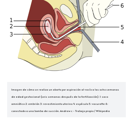
Imagen de cómo se realiza un aborto por aspiración al vacío a las ocho semanas 
de edad gestacional (seis semanas después de la fertilización). 1: saco 
amniótico 2: embrión 3: revestimiento uterino 4: espéculo 5: vacurette 6: 
conectado a una bomba de succión. 
Andrew c - Trabajo propio / Wikipedia