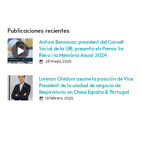
Publicaciones recientes
Antoni Bennasar, president del Consell
Social de la UIB, presenta els Premis Sa
Riera i la Memòria Anual 2024
28 mayo, 2025
today
Lorenzo Ghidoni asume la posición de Vice
President de la unidad de negocio de
Respiratorio en Chiesi España & Portugal
13 febrero, 2025
today