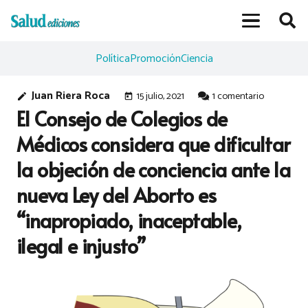
Política
Promoción
Ciencia
Juan Riera Roca
15 julio, 2021
1
comentario
edit
today
El Consejo de Colegios de
Médicos considera que dificultar
la objeción de conciencia ante la
nueva Ley del Aborto es
“inapropiado, inaceptable,
ilegal e injusto”