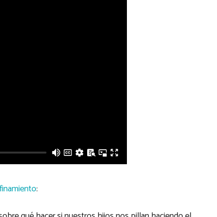
nfinamiento
:
 sobre qué hacer si nuestros hijos nos pillan haciendo el