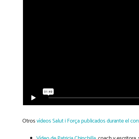
Otros
vídeos Salut i Força publicados durante el co
Vídeo de Patricia Chinchilla
, coach y escritora,