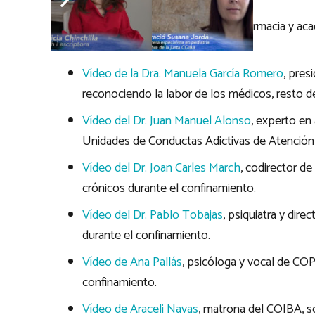
Vídeo de Joan March
, doctor en farmacia y aca
farmacéuticos
Vídeo de la Dra. Manuela García Romero
, pres
reconociendo la labor de los médicos, resto de
Vídeo del Dr. Juan Manuel Alonso
, experto en
Unidades de Conductas Adictivas de Atención 
Vídeo del Dr. Joan Carles March
, codirector d
crónicos durante el confinamiento.
Vídeo del Dr. Pablo Tobajas
, psiquiatra y dir
durante el confinamiento.
Vídeo de Ana Pallás
, psicóloga y vocal de CO
confinamiento.
Vídeo de Araceli Navas
, matrona del COIBA, s