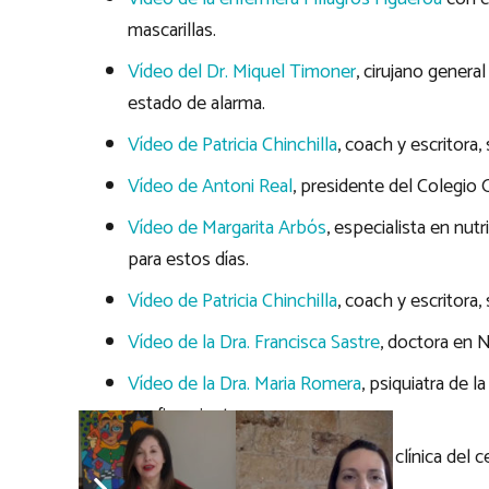
mascarillas.
Vídeo del Dr. Miquel Timoner
, cirujano genera
estado de alarma.
Vídeo de Patricia Chinchilla
, coach y escritora
Vídeo de Antoni Real
, presidente del Colegio 
Vídeo de Margarita Arbós
, especialista en nut
para estos días.
Vídeo de Patricia Chinchilla
, coach y escritora
Vídeo de la Dra. Francisca Sastre
, doctora en N
Vídeo de la Dra. Maria Romera
, psiquiatra de l
confinamiento.
Vídeo de Laura Agüero
, psicóloga clínica del
confinamiento.