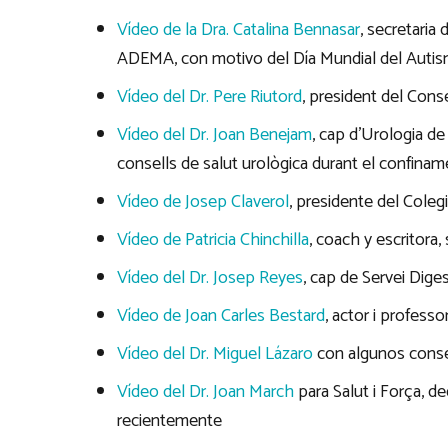
Vídeo de la Dra. Catalina Bennasar
, secretaria
ADEMA, con motivo del Día Mundial del Autis
Vídeo del Dr. Pere Riutord
, president del Con
Vídeo del Dr. Joan Benejam
, cap d’Urologia de
consells de salut urològica durant el confinam
Vídeo de Josep Claverol
, presidente del Colegi
Vídeo de Patricia Chinchilla
, coach y escritora,
Vídeo del Dr. Josep Reyes
, cap de Servei Diges
Vídeo de Joan Carles Bestard
, actor i professo
Vídeo del Dr. Miguel Lázaro
con algunos consej
Vídeo del Dr. Joan March
para Salut i Força, d
recientemente