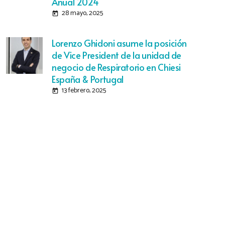
Anual 2024
28 mayo, 2025
today
Lorenzo Ghidoni asume la posición
de Vice President de la unidad de
negocio de Respiratorio en Chiesi
España & Portugal
13 febrero, 2025
today