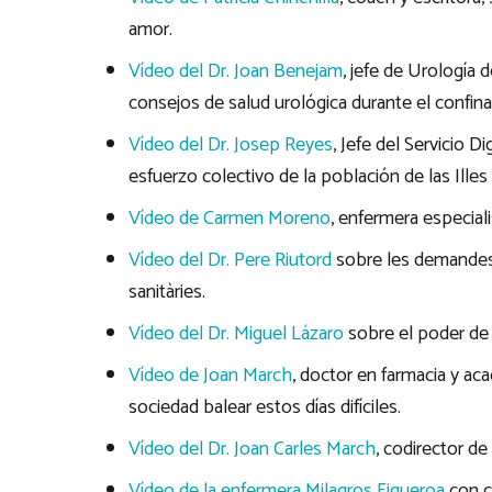
amor.
Vídeo del Dr. Joan Benejam
, jefe de Urología 
consejos de salud urológica durante el confin
Vídeo del Dr. Josep Reyes
, Jefe del Servicio 
esfuerzo colectivo de la población de las Illes
Vídeo de Carmen Moreno
, enfermera especiali
Vídeo del Dr. Pere Riutord
sobre les demandes q
sanitàries.
Vídeo del Dr. Miguel Lázaro
sobre el poder de 
Vídeo de Joan March
, doctor en farmacia y ac
sociedad balear estos días difíciles.
Vídeo del Dr. Joan Carles March
, codirector de
Vídeo de la enfermera Milagros Figueroa
con c