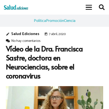
Política
Promoción
Ciencia
Salud Ediciones
7 abril, 2020
edit
today
No hay comentarios
Vídeo de la Dra. Francisca
Sastre, doctora en
Neurociencias, sobre el
coronavirus