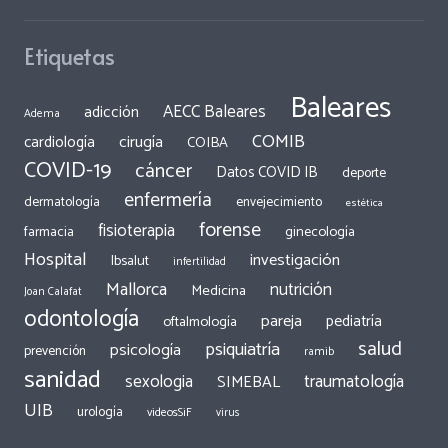
Etiquetas
Baleares
AECC Baleares
adicción
Adema
COMIB
cirugía
cardiología
COIBA
COVID-19
cáncer
Datos COVID IB
deporte
enfermería
dermatología
envejecimiento
estética
forense
fisioterapia
ginecología
farmacia
Hospital
investigación
Ibsalut
infertilidad
Mallorca
nutrición
Medicina
Joan Calafat
odontología
pareja
pediatría
oftalmología
salud
psiquiatría
psicología
prevención
ramib
sanidad
traumatología
sexologia
SIMEBAL
UIB
urología
videosSiF
virus