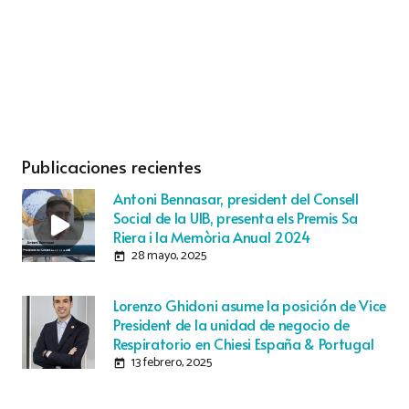
Publicaciones recientes
Antoni Bennasar, president del Consell
Social de la UIB, presenta els Premis Sa
Riera i la Memòria Anual 2024
28 mayo, 2025
today
Lorenzo Ghidoni asume la posición de Vice
President de la unidad de negocio de
Respiratorio en Chiesi España & Portugal
13 febrero, 2025
today