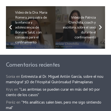
Vídeo de la Dra. Maria
Romera, psiquiatra de
Vídeo de Patricia
la infancia y
Chinchilla, coach y
adolescencia de
escritora, sobre el sexo
Bonaire Salut, con
durante el
consejos para el
confinamiento
confinamiento
Comentarios recientes
Sonia
en
Entrevista al Dr. Miguel Antón García, sobre el nou
mamògraf 3D de l’Hospital Quirónsalud Palmaplanas
Krys
en
“Las arritmias se pueden curar en más del 90 por
ciento de los casos”
Peréz
en
“Mis analíticas salen bien, pero me sigo sintiendo
mal”