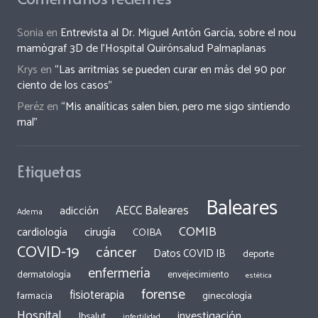
Sonia
en
Entrevista al Dr. Miguel Antón García, sobre el nou
mamògraf 3D de l’Hospital Quirónsalud Palmaplanas
Krys
en
“Las arritmias se pueden curar en más del 90 por
ciento de los casos”
Peréz
en
“Mis analíticas salen bien, pero me sigo sintiendo
mal”
Etiquetas
Baleares
AECC Baleares
adicción
Adema
COMIB
cirugía
cardiología
COIBA
COVID-19
cáncer
Datos COVID IB
deporte
enfermería
dermatología
envejecimiento
estética
forense
fisioterapia
ginecología
farmacia
Hospital
investigación
Ibsalut
infertilidad