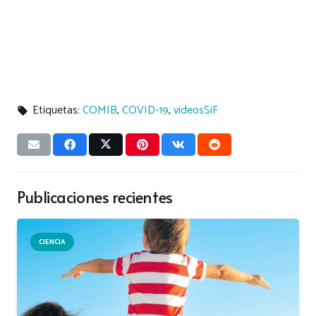
Etiquetas:
COMIB
,
COVID-19
,
videosSiF
local_offer
Publicaciones recientes
CIENCIA