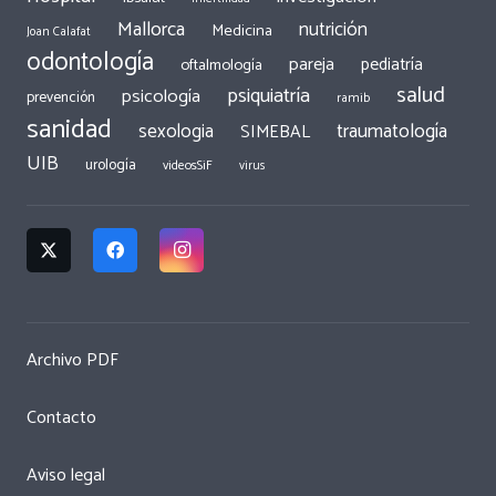
Mallorca
nutrición
Medicina
Joan Calafat
odontología
pareja
pediatría
oftalmología
salud
psiquiatría
psicología
prevención
ramib
sanidad
traumatología
sexologia
SIMEBAL
UIB
urología
videosSiF
virus
Archivo PDF
Contacto
Aviso legal