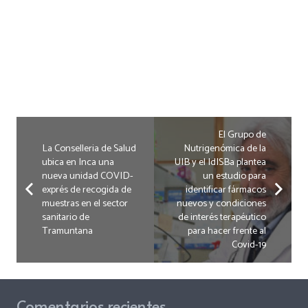
El Grupo de
La Conselleria de Salud
Nutrigenómica de la
ubica en Inca una
UIB y el IdISBa plantea
nueva unidad COVID-
un estudio para
exprés de recogida de
identificar fármacos
muestras en el sector
nuevos y condiciones
sanitario de
de interés terapéutico
Tramuntana
para hacer frente al
Covid-19
Comentarios recientes