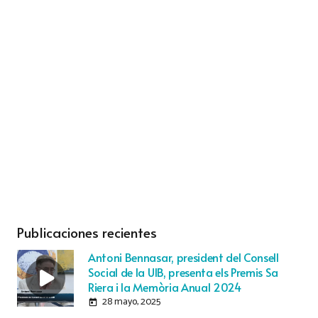
Publicaciones recientes
Antoni Bennasar, president del Consell
Social de la UIB, presenta els Premis Sa
Riera i la Memòria Anual 2024
28 mayo, 2025
today