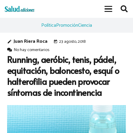
Política
Promoción
Ciencia
Juan Riera Roca
23 agosto, 2018
edit
today
No hay comentarios
Running, aeróbic, tenis, pádel,
equitación, baloncesto, esquí o
halterofilia pueden provocar
síntomas de incontinencia