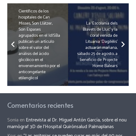
Científicos de los
hospitales de Can
Misses, Son Llàtzer,
La ‘Escolanía dels
Son Espases
Blavets de Lluc’ y la
agrupados en el IdISBa
coral venida de
publican un artículo
Lituania ‘Dagilèlis’
sobre el valor del
actuarán mañana,
análisis del ácido
sábado 25 de agosto, a
glicólico en el
beneficio de Projecte
envenenamiento por el
Home Balears
anticongelante
etilenglicol
Comentarios recientes
Sonia
en
Entrevista al Dr. Miguel Antón García, sobre el nou
mamògraf 3D de l’Hospital Quirónsalud Palmaplanas
Krys
en
“Las arritmias se pueden curar en más del 90 por