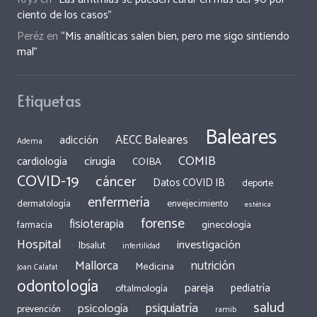
ciento de los casos”
Peréz
en
“Mis analíticas salen bien, pero me sigo sintiendo
mal”
Etiquetas
Baleares
AECC Baleares
adicción
Adema
COMIB
cirugía
cardiología
COIBA
COVID-19
cáncer
Datos COVID IB
deporte
enfermería
dermatología
envejecimiento
estética
forense
fisioterapia
ginecología
farmacia
Hospital
investigación
Ibsalut
infertilidad
Mallorca
nutrición
Medicina
Joan Calafat
odontología
pareja
pediatría
oftalmología
salud
psiquiatría
psicología
prevención
ramib