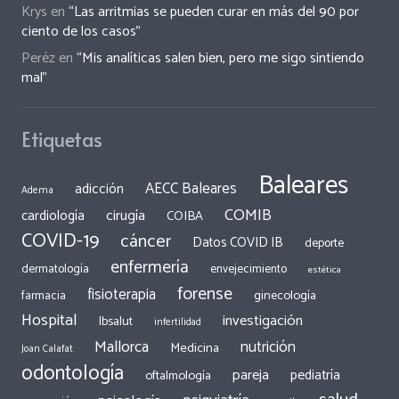
Krys
en
“Las arritmias se pueden curar en más del 90 por
ciento de los casos”
Peréz
en
“Mis analíticas salen bien, pero me sigo sintiendo
mal”
Etiquetas
Baleares
AECC Baleares
adicción
Adema
COMIB
cirugía
cardiología
COIBA
COVID-19
cáncer
Datos COVID IB
deporte
enfermería
dermatología
envejecimiento
estética
forense
fisioterapia
ginecología
farmacia
Hospital
investigación
Ibsalut
infertilidad
Mallorca
nutrición
Medicina
Joan Calafat
odontología
pareja
pediatría
oftalmología