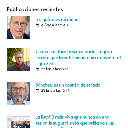
Publicaciones recientes
Les guàrdies mèdiques
4 Ago a las 11:40
today
Cuidar, cuidarse y ser cuidado: la gran
lección que la enfermería quiere enseñar al
siglo XXI
22 Jun a las 16:24
today
Sánchez, es un asunto de estado
28 Ene a las 10:43
today
La RAMIB más viva que nunca en una
sesión inaugural en la que brilla con luz