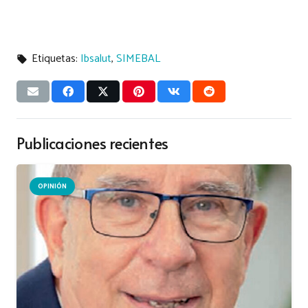
Etiquetas:
Ibsalut
,
SIMEBAL
local_offer
Publicaciones recientes
OPINIÓN