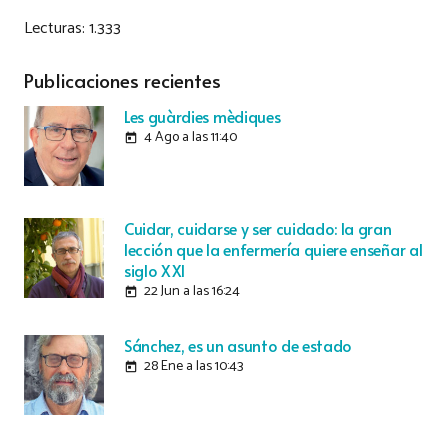
Lecturas:
1.333
Publicaciones recientes
Les guàrdies mèdiques
4 Ago a las 11:40
today
Cuidar, cuidarse y ser cuidado: la gran
lección que la enfermería quiere enseñar al
siglo XXI
22 Jun a las 16:24
today
Sánchez, es un asunto de estado
28 Ene a las 10:43
today