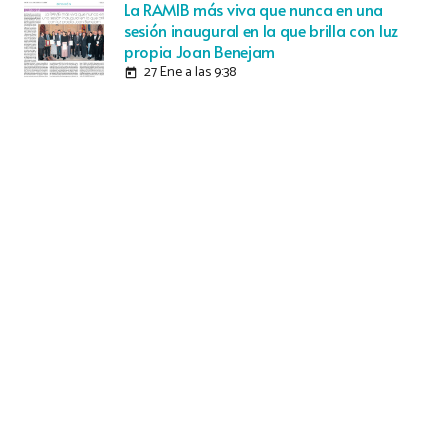
La RAMIB más viva que nunca en una
sesión inaugural en la que brilla con luz
propia Joan Benejam
27 Ene a las 9:38
today