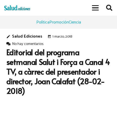
Política
Promoción
Ciencia
Salud Ediciones
1 marzo, 2018
edit
today
No hay comentarios
Editorial del programa
setmanal Salut i Força a Canal 4
TV, a càrrec del presentador i
director, Joan Calafat (28-02-
2018)