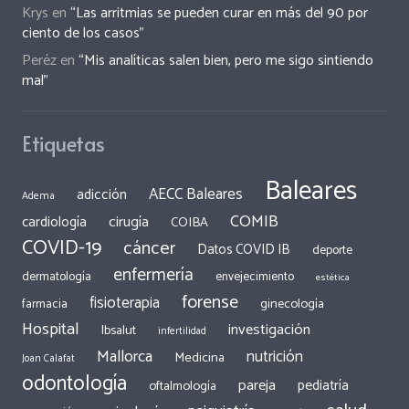
Krys
en
“Las arritmias se pueden curar en más del 90 por
ciento de los casos”
Peréz
en
“Mis analíticas salen bien, pero me sigo sintiendo
mal”
Etiquetas
Baleares
AECC Baleares
adicción
Adema
COMIB
cirugía
cardiología
COIBA
COVID-19
cáncer
Datos COVID IB
deporte
enfermería
dermatología
envejecimiento
estética
forense
fisioterapia
ginecología
farmacia
Hospital
investigación
Ibsalut
infertilidad
Mallorca
nutrición
Medicina
Joan Calafat
odontología
pareja
pediatría
oftalmología