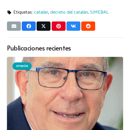
Etiquetas:
catalán
,
decreto del catalán
,
SIMEBAL
local_offer
Publicaciones recientes
OPINIÓN