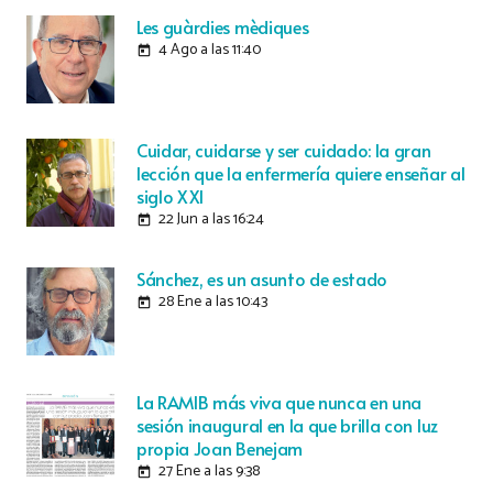
Les guàrdies mèdiques
4 Ago a las 11:40
today
Cuidar, cuidarse y ser cuidado: la gran
lección que la enfermería quiere enseñar al
siglo XXI
22 Jun a las 16:24
today
Sánchez, es un asunto de estado
28 Ene a las 10:43
today
La RAMIB más viva que nunca en una
sesión inaugural en la que brilla con luz
propia Joan Benejam
27 Ene a las 9:38
today