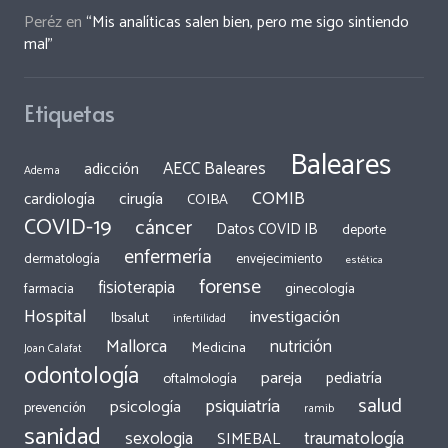
Peréz
en
“Mis analíticas salen bien, pero me sigo sintiendo
mal”
Etiquetas
Baleares
AECC Baleares
adicción
Adema
COMIB
cirugía
cardiología
COIBA
COVID-19
cáncer
Datos COVID IB
deporte
enfermería
dermatología
envejecimiento
estética
forense
fisioterapia
ginecología
farmacia
Hospital
investigación
Ibsalut
infertilidad
Mallorca
nutrición
Medicina
Joan Calafat
odontología
pareja
pediatría
oftalmología
salud
psiquiatría
psicología
prevención
ramib
sanidad
traumatología
sexologia
SIMEBAL