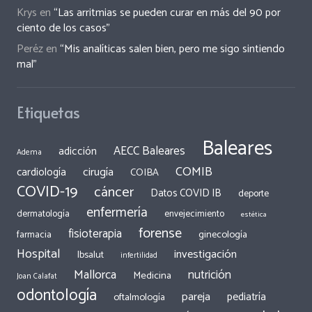
Krys
en
“Las arritmias se pueden curar en más del 90 por
ciento de los casos”
Peréz
en
“Mis analíticas salen bien, pero me sigo sintiendo
mal”
Etiquetas
Baleares
AECC Baleares
adicción
Adema
COMIB
cirugía
cardiología
COIBA
COVID-19
cáncer
Datos COVID IB
deporte
enfermería
dermatología
envejecimiento
estética
forense
fisioterapia
ginecología
farmacia
Hospital
investigación
Ibsalut
infertilidad
Mallorca
nutrición
Medicina
Joan Calafat
odontología
pareja
pediatría
oftalmología