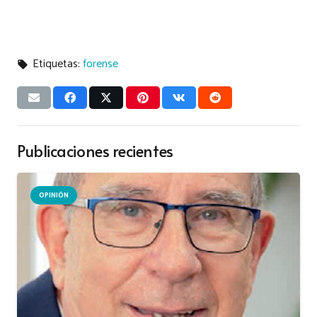
Etiquetas:
forense
local_offer
Publicaciones recientes
OPINIÓN