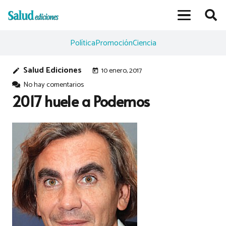
Política
Promoción
Ciencia
Salud Ediciones
10 enero, 2017
edit
today
No hay comentarios
2017 huele a Podemos