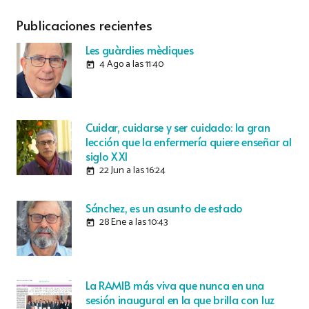
Publicaciones recientes
Les guàrdies mèdiques
4 Ago a las 11:40
today
Cuidar, cuidarse y ser cuidado: la gran
lección que la enfermería quiere enseñar al
siglo XXI
22 Jun a las 16:24
today
Sánchez, es un asunto de estado
28 Ene a las 10:43
today
La RAMIB más viva que nunca en una
sesión inaugural en la que brilla con luz