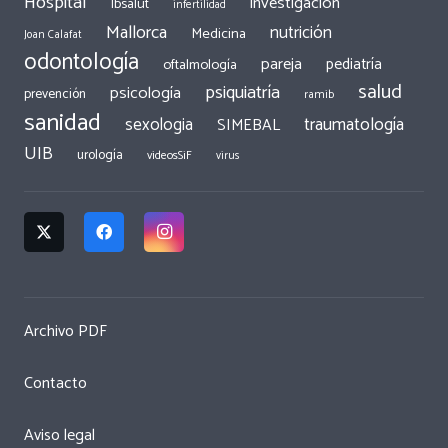
Hospital
investigación
Ibsalut
infertilidad
Mallorca
nutrición
Medicina
Joan Calafat
odontología
pareja
pediatría
oftalmología
salud
psiquiatría
psicología
prevención
ramib
sanidad
traumatología
sexologia
SIMEBAL
UIB
urología
videosSiF
virus
Archivo PDF
Contacto
Aviso legal