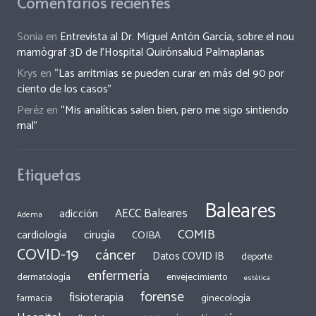
Comentarios recientes
Sonia
en
Entrevista al Dr. Miguel Antón García, sobre el nou
mamògraf 3D de l’Hospital Quirónsalud Palmaplanas
Krys
en
“Las arritmias se pueden curar en más del 90 por
ciento de los casos”
Peréz
en
“Mis analíticas salen bien, pero me sigo sintiendo
mal”
Etiquetas
Baleares
AECC Baleares
adicción
Adema
COMIB
cirugía
cardiología
COIBA
COVID-19
cáncer
Datos COVID IB
deporte
enfermería
dermatología
envejecimiento
estética
forense
fisioterapia
ginecología
farmacia