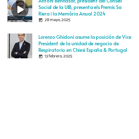
Antoni Bennasar, president del Consell
Social de la UIB, presenta els Premis Sa
Riera i la Memòria Anual 2024
28 mayo, 2025
today
Lorenzo Ghidoni asume la posición de Vice
President de la unidad de negocio de
Respiratorio en Chiesi España & Portugal
13 febrero, 2025
today