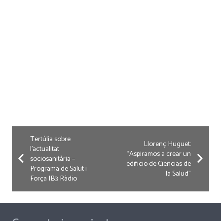
Tertúlia sobre
Llorenç Huguet:
l’actualitat
“Aspiramos a crear un
sociosanitària –
edificio de Ciencias de
Programa de Salut i
la Salud”
Força IB3 Ràdio