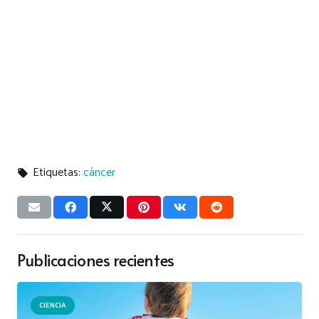
Etiquetas:
cáncer
local_offer
Publicaciones recientes
CIENCIA