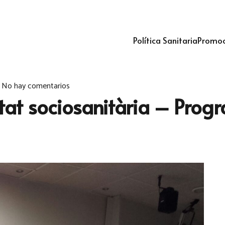
Política Sanitaria
Promoc
No hay comentarios
litat sociosanitària – Prog