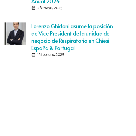
Anual 2024
28 mayo, 2025
today
Lorenzo Ghidoni asume la posición
de Vice President de la unidad de
negocio de Respiratorio en Chiesi
España & Portugal
13 febrero, 2025
today