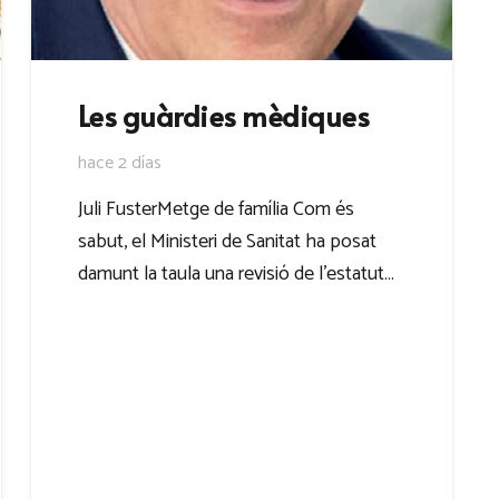
Les guàrdies mèdiques
hace 2 días
Juli FusterMetge de família Com és
sabut, el Ministeri de Sanitat ha posat
damunt la taula una revisió de l’estatut…