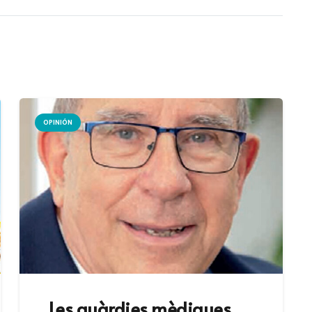
OPINIÓN
Les guàrdies mèdiques