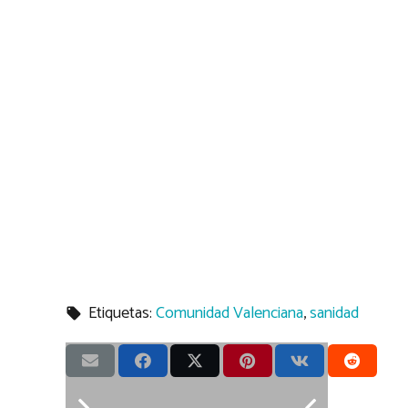
Etiquetas:
Comunidad Valenciana
,
sanidad
local_offer