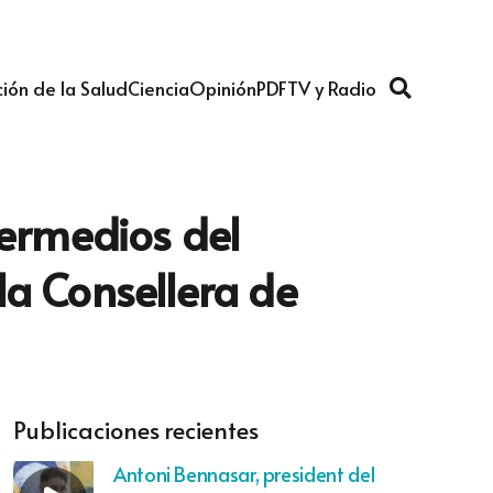
ión de la Salud
Ciencia
Opinión
PDF
TV y Radio
termedios del
la Consellera de
Publicaciones recientes
Antoni Bennasar, president del