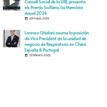
Consell Social de la UIB, presenta
els Premis Sa Riera i la Memòria
Anual 2024
28 mayo, 2025
today
Lorenzo Ghidoni asume la posición
de Vice President de la unidad de
negocio de Respiratorio en Chiesi
España & Portugal
13 febrero, 2025
today