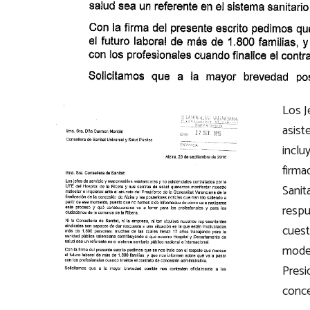
Los J
asist
inclu
firma
Sanit
respu
cuest
model
Presi
conce