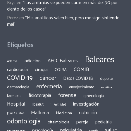
Krys
en
“Las arritmias se pueden curar en más del 90 por
ciento de los casos”
Peréz
en
“Mis analíticas salen bien, pero me sigo sintiendo
mal”
Etiquetas
Baleares
AECC Baleares
adicción
Adema
COMIB
cirugía
cardiología
COIBA
COVID-19
cáncer
Datos COVID IB
deporte
enfermería
dermatología
envejecimiento
estética
forense
fisioterapia
ginecología
farmacia
Hospital
investigación
Ibsalut
infertilidad
Mallorca
nutrición
Medicina
Joan Calafat
odontología
pareja
pediatría
oftalmología
salud
psiquiatría
psicología
prevención
ramib