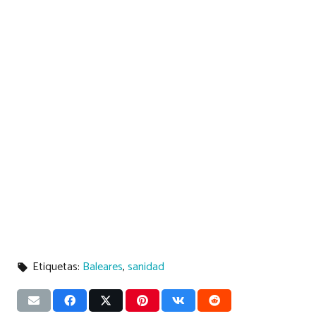
Etiquetas:
Baleares
,
sanidad
local_offer