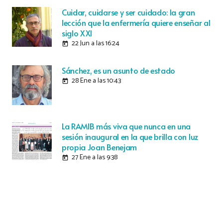
Cuidar, cuidarse y ser cuidado: la gran
lección que la enfermería quiere enseñar al
siglo XXI
22 Jun a las 16:24
today
Sánchez, es un asunto de estado
28 Ene a las 10:43
today
La RAMIB más viva que nunca en una
sesión inaugural en la que brilla con luz
propia Joan Benejam
27 Ene a las 9:38
today