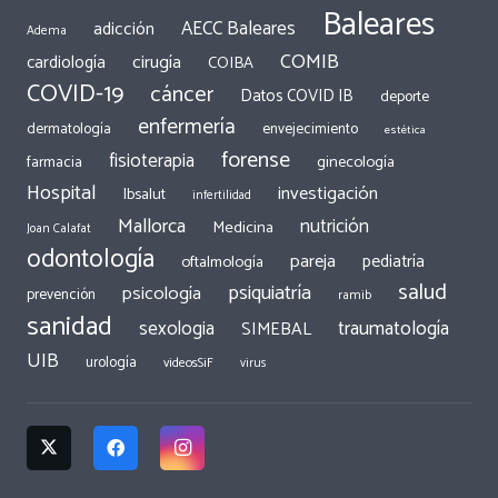
Baleares
AECC Baleares
adicción
Adema
COMIB
cirugía
cardiología
COIBA
COVID-19
cáncer
Datos COVID IB
deporte
enfermería
dermatología
envejecimiento
estética
forense
fisioterapia
ginecología
farmacia
Hospital
investigación
Ibsalut
infertilidad
Mallorca
nutrición
Medicina
Joan Calafat
odontología
pareja
pediatría
oftalmología
salud
psiquiatría
psicología
prevención
ramib
sanidad
traumatología
sexologia
SIMEBAL
UIB
urología
videosSiF
virus