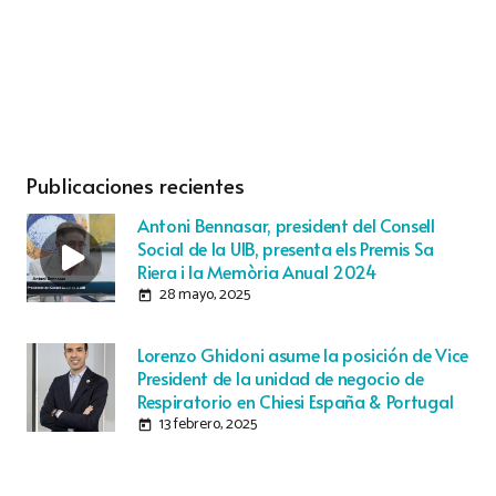
Publicaciones recientes
Antoni Bennasar, president del Consell
Social de la UIB, presenta els Premis Sa
Riera i la Memòria Anual 2024
28 mayo, 2025
today
Lorenzo Ghidoni asume la posición de Vice
President de la unidad de negocio de
Respiratorio en Chiesi España & Portugal
13 febrero, 2025
today