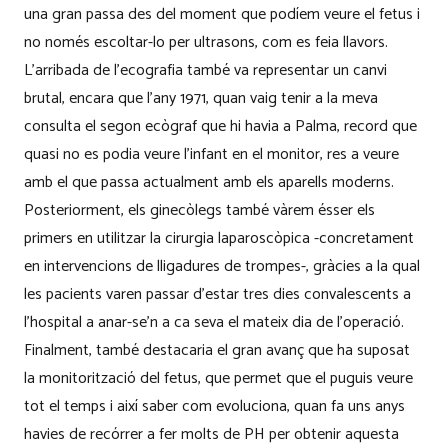
una gran passa des del moment que podíem veure el fetus i
no només escoltar-lo per ultrasons, com es feia llavors.
L’arribada de l’ecografia també va representar un canvi
brutal, encara que l’any 1971, quan vaig tenir a la meva
consulta el segon ecògraf que hi havia a Palma, record que
quasi no es podia veure l’infant en el monitor, res a veure
amb el que passa actualment amb els aparells moderns.
Posteriorment, els ginecòlegs també vàrem ésser els
primers en utilitzar la cirurgia laparoscòpica -concretament
en intervencions de lligadures de trompes-, gràcies a la qual
les pacients varen passar d’estar tres dies convalescents a
l’hospital a anar-se’n a ca seva el mateix dia de l’operació.
Finalment, també destacaria el gran avanç que ha suposat
la monitorització del fetus, que permet que el puguis veure
tot el temps i així saber com evoluciona, quan fa uns anys
havies de recórrer a fer molts de PH per obtenir aquesta