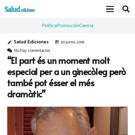
Política
Promoción
Ciencia
Salud Ediciones
30 junio, 2016
edit
today
No hay comentarios
“El part és un moment molt
especial per a un ginecòleg però
també pot ésser el més
dramàtic”