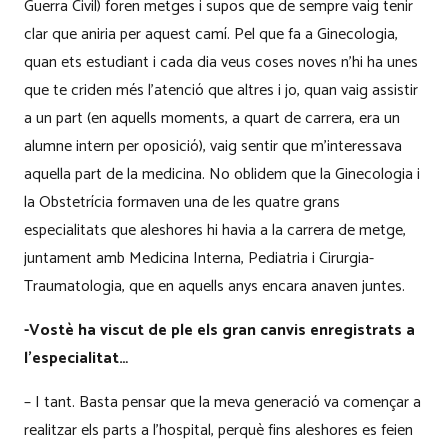
Guerra Civil) foren metges i supos que de sempre vaig tenir
clar que aniria per aquest camí. Pel que fa a Ginecologia,
quan ets estudiant i cada dia veus coses noves n’hi ha unes
que te criden més l’atenció que altres i jo, quan vaig assistir
a un part (en aquells moments, a quart de carrera, era un
alumne intern per oposició), vaig sentir que m’interessava
aquella part de la medicina. No oblidem que la Ginecologia i
la Obstetrícia formaven una de les quatre grans
especialitats que aleshores hi havia a la carrera de metge,
juntament amb Medicina Interna, Pediatria i Cirurgia-
Traumatologia, que en aquells anys encara anaven juntes.
-Vostè ha viscut de ple els gran canvis enregistrats a
l’especialitat…
– I tant. Basta pensar que la meva generació va començar a
realitzar els parts a l’hospital, perquè fins aleshores es feien