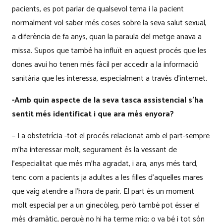
pacients, es pot parlar de qualsevol tema i la pacient
normalment vol saber més coses sobre la seva salut sexual,
a diferència de fa anys, quan la paraula del metge anava a
missa. Supos que també ha influït en aquest procés que les
dones avui ho tenen més fàcil per accedir a la informació
sanitària que les interessa, especialment a través d’internet.
-Amb quin aspecte de la seva tasca assistencial s’ha
sentit més identificat i que ara més enyora?
– La obstetrícia -tot el procés relacionat amb el part-sempre
m’ha interessar molt, segurament és la vessant de
l’especialitat que més m’ha agradat, i ara, anys més tard,
tenc com a pacients ja adultes a les filles d’aquelles mares
que vaig atendre a l’hora de parir. El part és un moment
molt especial per a un ginecòleg, però també pot ésser el
més dramàtic, perquè no hi ha terme mig: o va bé i tot són