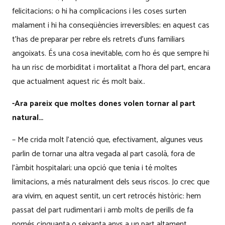
felicitacions; o hi ha complicacions i les coses surten
malament i hi ha conseqüències irreversibles; en aquest cas
t’has de preparar per rebre els retrets d’uns familiars
angoixats. És una cosa inevitable, com ho és que sempre hi
ha un risc de morbiditat i mortalitat a l’hora del part, encara
que actualment aquest ric és molt baix..
-Ara pareix que moltes dones volen tornar al part
natural…
– Me crida molt l’atenció que, efectivament, algunes veus
parlin de tornar una altra vegada al part casolà, fora de
l’àmbit hospitalari; una opció que tenia i té moltes
limitacions, a més naturalment dels seus riscos. Jo crec que
ara vivim, en aquest sentit, un cert retrocés històric: hem
passat del part rudimentari i amb molts de perills de fa
només cinquanta o seixanta anys a un part altament