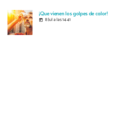
¡Que vienen los golpes de calor!
8 Jul a las 14:41
today