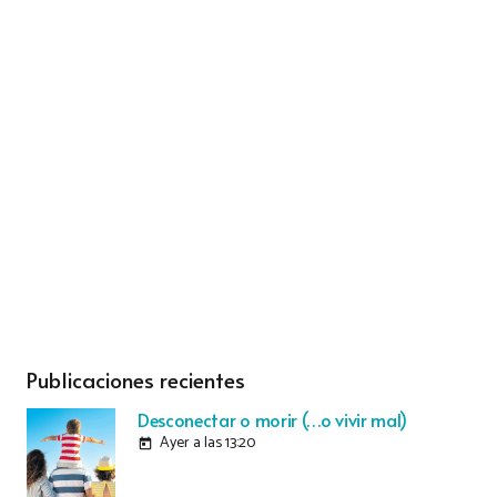
Publicaciones recientes
Desconectar o morir (…o vivir mal)
Ayer a las 13:20
today