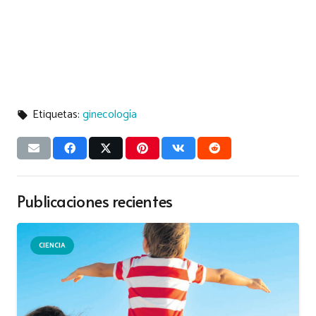
Etiquetas:
ginecología
local_offer
Publicaciones recientes
CIENCIA