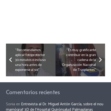
“Recomendamos
“Es muy gratificante
aplicar fotoprotector
contribuir en la gran
30 minutos o incluso
cadena de la
una hora antes de
Organización Nacional
exponerse al sol”
de Trasplantes”
Comentarios recientes
Sonia
en
Entrevista al Dr. Miguel Antón García, sobre el nou
mamògraf 3D de l’Hospital Quirónsalud Palmaplanas