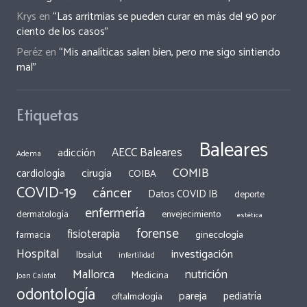
Krys
en
“Las arritmias se pueden curar en más del 90 por
ciento de los casos”
Peréz
en
“Mis analíticas salen bien, pero me sigo sintiendo
mal”
Etiquetas
Baleares
AECC Baleares
adicción
Adema
COMIB
cirugía
cardiología
COIBA
COVID-19
cáncer
Datos COVID IB
deporte
enfermería
dermatología
envejecimiento
estética
forense
fisioterapia
ginecología
farmacia
Hospital
investigación
Ibsalut
infertilidad
Mallorca
nutrición
Medicina
Joan Calafat
odontología
pareja
pediatría
oftalmología