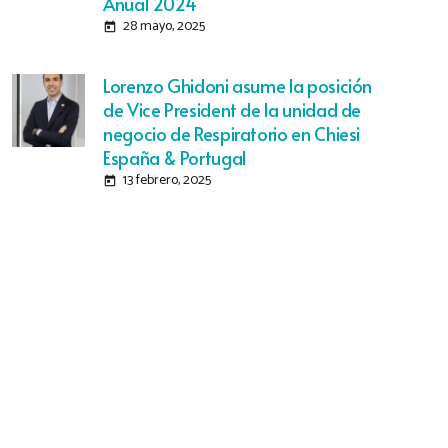
Anual 2024
28 mayo, 2025
today
Lorenzo Ghidoni asume la posición
de Vice President de la unidad de
negocio de Respiratorio en Chiesi
España & Portugal
13 febrero, 2025
today