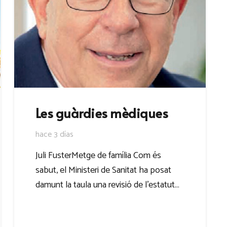
Les guàrdies mèdiques
hace 3 días
Juli FusterMetge de família Com és
sabut, el Ministeri de Sanitat ha posat
damunt la taula una revisió de l’estatut…