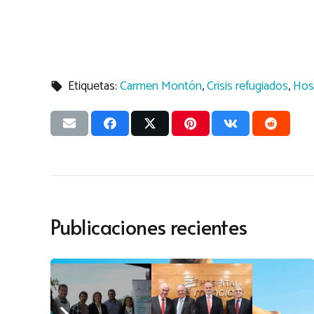
Etiquetas:
Carmen Montón
,
Crisis refugiados
,
Hosp
local_offer
Publicaciones recientes
CIENCIA