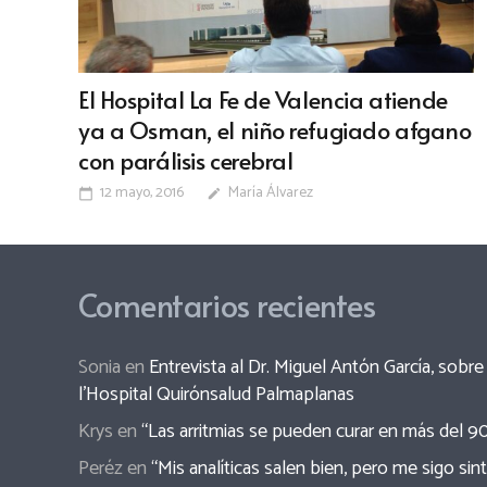
El Hospital La Fe de Valencia atiende
ya a Osman, el niño refugiado afgano
con parálisis cerebral
12 mayo, 2016
María Álvarez
calendar_today
edit
Comentarios recientes
Sonia
en
Entrevista al Dr. Miguel Antón García, sob
l’Hospital Quirónsalud Palmaplanas
Krys
en
“Las arritmias se pueden curar en más del 9
Peréz
en
“Mis analíticas salen bien, pero me sigo sin