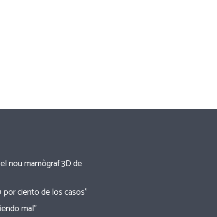
re el nou mamògraf 3D de
0 por ciento de los casos”
tiendo mal”