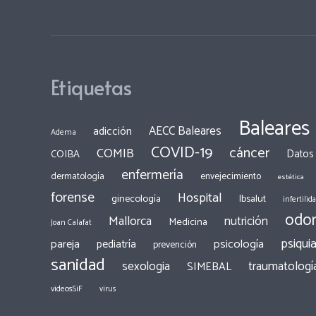
Etiquetas
Baleares
AECC Baleares
adicción
Adema
COVID-19
cáncer
COMIB
COIBA
Datos
enfermería
dermatología
envejecimiento
estética
forense
Hospital
ginecología
Ibsalut
infertilid
odon
Mallorca
nutrición
Medicina
Joan Calafat
psiquia
pareja
psicología
pediatría
prevención
sanidad
traumatologí
sexologia
SIMEBAL
videosSiF
virus