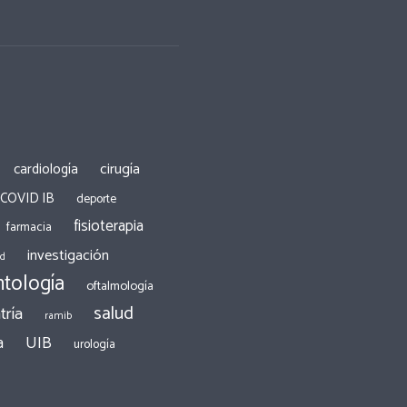
cirugía
cardiología
 COVID IB
deporte
fisioterapia
farmacia
investigación
ad
tología
oftalmología
salud
tría
ramib
a
UIB
urología