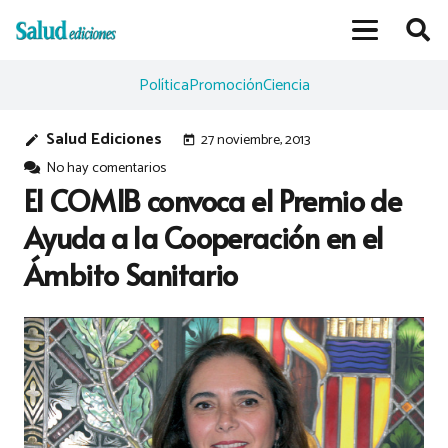
Política
Promoción
Ciencia
Salud Ediciones
27 noviembre, 2013
edit
today
No hay comentarios
El COMIB convoca el Premio de
Ayuda a la Cooperación en el
Ámbito Sanitario