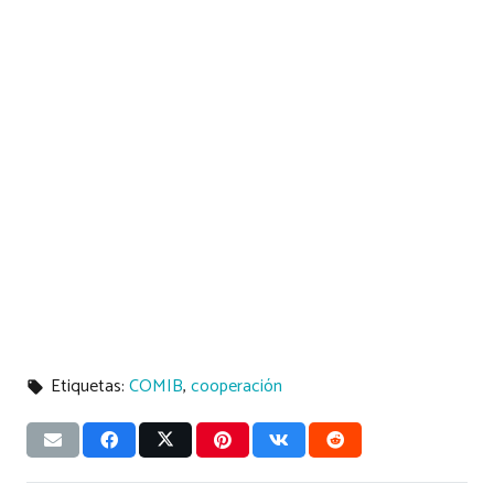
Etiquetas:
COMIB
,
cooperación
local_offer