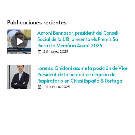
Publicaciones recientes
Antoni Bennasar, president del Consell
Social de la UIB, presenta els Premis Sa
Riera i la Memòria Anual 2024
28 mayo, 2025
today
Lorenzo Ghidoni asume la posición de Vice
President de la unidad de negocio de
Respiratorio en Chiesi España & Portugal
13 febrero, 2025
today