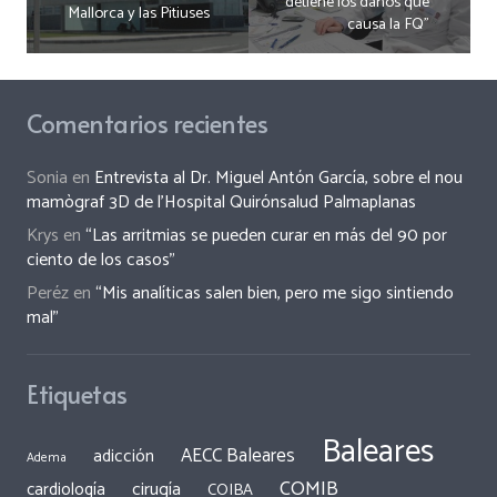
detiene los daños que
Mallorca y las Pitiuses
causa la FQ”
Comentarios recientes
Sonia
en
Entrevista al Dr. Miguel Antón García, sobre el nou
mamògraf 3D de l’Hospital Quirónsalud Palmaplanas
Krys
en
“Las arritmias se pueden curar en más del 90 por
ciento de los casos”
Peréz
en
“Mis analíticas salen bien, pero me sigo sintiendo
mal”
Etiquetas
Baleares
AECC Baleares
adicción
Adema
COMIB
cirugía
cardiología
COIBA