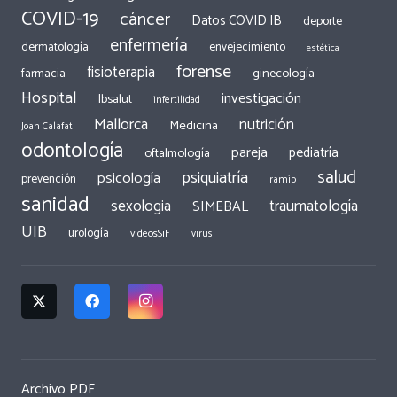
COVID-19
cáncer
Datos COVID IB
deporte
enfermería
dermatología
envejecimiento
estética
forense
fisioterapia
ginecología
farmacia
Hospital
investigación
Ibsalut
infertilidad
Mallorca
nutrición
Medicina
Joan Calafat
odontología
pareja
pediatría
oftalmología
salud
psiquiatría
psicología
prevención
ramib
sanidad
traumatología
sexologia
SIMEBAL
UIB
urología
videosSiF
virus
Archivo PDF