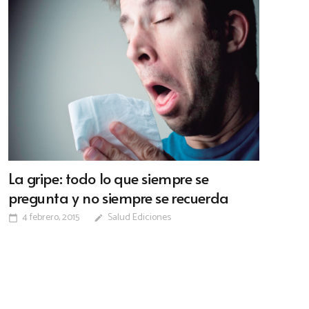
La gripe: todo lo que siempre se
pregunta y no siempre se recuerda
4 febrero, 2015
Salud Ediciones
calendar_today
edit