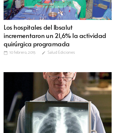
Los hospitales del Ibsalut
incrementaron un 21,6% la actividad
quirúrgica programada
10 febrero, 2015
Salud Ediciones
calendar_today
edit