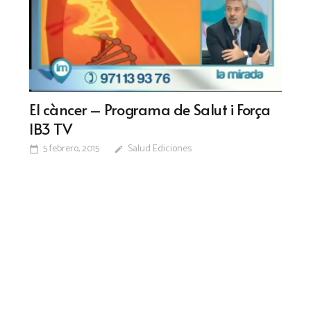
El càncer – Programa de Salut i Força
IB3 TV
5 febrero, 2015
Salud Ediciones
calendar_today
edit