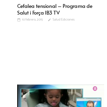
Cefalea tensional – Programa de
Salut i Força IB3 TV
10 febrero, 2015
Salud Ediciones
calendar_today
edit