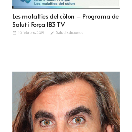
Les malalties del còlon – Programa de
Salut i Força IB3 TV
10 febrero, 2015
Salud Ediciones
calendar_today
edit