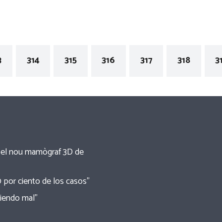
3
314
315
316
317
318
3
re el nou mamògraf 3D de
0 por ciento de los casos”
tiendo mal”