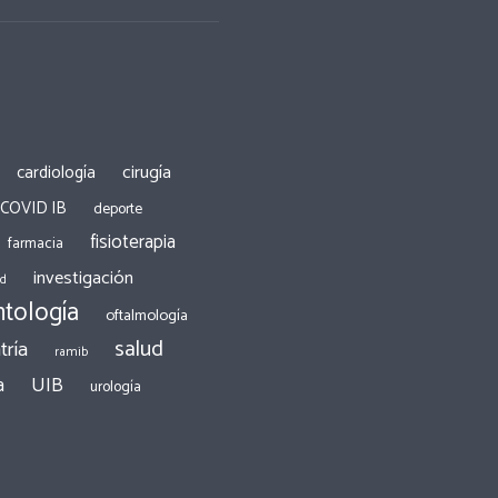
cirugía
cardiología
 COVID IB
deporte
fisioterapia
farmacia
investigación
ad
tología
oftalmología
salud
tría
ramib
a
UIB
urología