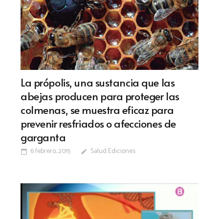
La própolis, una sustancia que las
abejas producen para proteger las
colmenas, se muestra eficaz para
prevenir resfriados o afecciones de
garganta
6 febrero, 2015
Salud Ediciones
calendar_today
edit