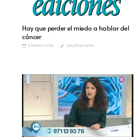
Hay que perder el miedo a hablar del
cáncer
11 febrero, 2015
Salud Ediciones
calendar_today
edit