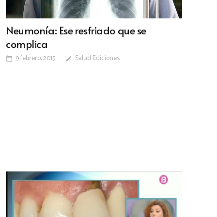
Neumonía: Ese resfriado que se
complica
9 febrero, 2015
Salud Ediciones
calendar_today
edit