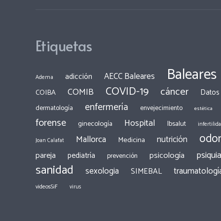
Etiquetas
Baleares
AECC Baleares
adicción
Adema
COVID-19
cáncer
COMIB
COIBA
Datos
enfermería
dermatología
envejecimiento
estética
forense
Hospital
ginecología
Ibsalut
infertilid
odon
Mallorca
nutrición
Medicina
Joan Calafat
psiquia
pareja
psicología
pediatría
prevención
sanidad
traumatologí
sexologia
SIMEBAL
videosSiF
virus