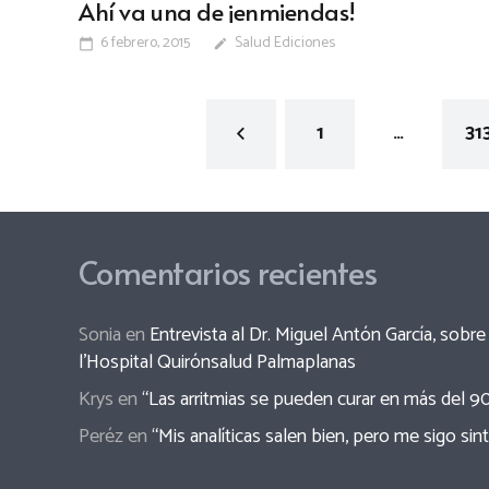
Ahí va una de ¡enmiendas!
6 febrero, 2015
Salud Ediciones
calendar_today
edit
1
…
31
Comentarios recientes
Sonia
en
Entrevista al Dr. Miguel Antón García, sob
l’Hospital Quirónsalud Palmaplanas
Krys
en
“Las arritmias se pueden curar en más del 9
Peréz
en
“Mis analíticas salen bien, pero me sigo sin