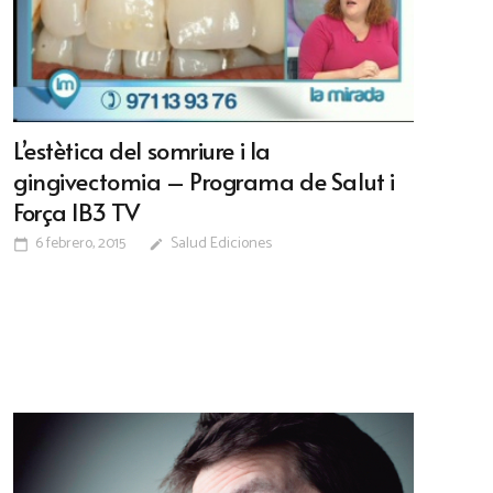
L’estètica del somriure i la
gingivectomia – Programa de Salut i
Força IB3 TV
6 febrero, 2015
Salud Ediciones
calendar_today
edit